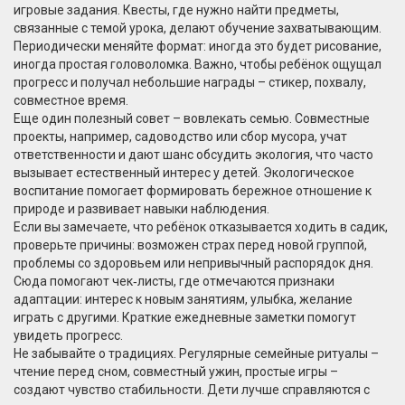
игровые задания. Квесты, где нужно найти предметы,
связанные с темой урока, делают обучение захватывающим.
Периодически меняйте формат: иногда это будет рисование,
иногда простая головоломка. Важно, чтобы ребёнок ощущал
прогресс и получал небольшие награды – стикер, похвалу,
совместное время.
Еще один полезный совет – вовлекать семью. Совместные
проекты, например, садоводство или сбор мусора, учат
ответственности и дают шанс обсудить экология, что часто
вызывает естественный интерес у детей. Экологическое
воспитание помогает формировать бережное отношение к
природе и развивает навыки наблюдения.
Если вы замечаете, что ребёнок отказывается ходить в садик,
проверьте причины: возможен страх перед новой группой,
проблемы со здоровьем или непривычный распорядок дня.
Сюда помогают чек‑листы, где отмечаются признаки
адаптации: интерес к новым занятиям, улыбка, желание
играть с другими. Краткие ежедневные заметки помогут
увидеть прогресс.
Не забывайте о традициях. Регулярные семейные ритуалы –
чтение перед сном, совместный ужин, простые игры –
создают чувство стабильности. Дети лучше справляются с