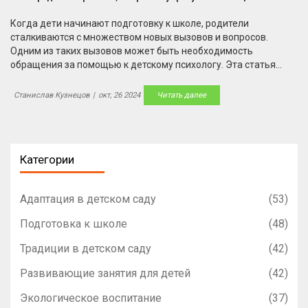
Когда дети начинают подготовку к школе, родители
сталкиваются с множеством новых вызовов и вопросов.
Одним из таких вызовов может быть необходимость
обращения за помощью к детскому психологу. Эта статья
поможет родителям определить, когда стоит задуматься о
профессиональной поддержке и как она может помочь
Станислав Кузнецов
|
окт, 26 2024
Читать далее
ребёнку в адаптации к новым условиям. В статье описаны
ключевые признаки, на которые стоит обратить внимание, а
также советы для родителей по ситуации.
Категории
Адаптация в детском саду
(53)
Подготовка к школе
(48)
Традиции в детском саду
(42)
Развивающие занятия для детей
(42)
Экологическое воспитание
(37)