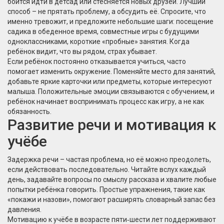
боится идти в детсад или стесняется новых друзей. Лучший
способ – не прятать проблему, а обсудить её. Спросите, что
именно тревожит, и предложите небольшие шаги: посещение
садика в обеденное время, совместные игры с будущими
одноклассниками, короткие «пробные» занятия. Когда
ребёнок видит, что вы рядом, страх убывает.
Если ребёнок постоянно отказывается учиться, часто
помогает изменить окружение. Поменяйте место для занятий,
добавьте яркие карточки или предметы, которые интересуют
малыша. Положительные эмоции связываются с обучением, и
ребёнок начинает воспринимать процесс как игру, а не как
обязанность.
Развитие речи и мотивация к
учёбе
Задержка речи – частая проблема, но её можно преодолеть,
если действовать последовательно. Читайте вслух каждый
день, задавайте вопросы по смыслу рассказа и хвалите любые
попытки ребёнка говорить. Простые упражнения, такие как
«покажи и назови», помогают расширять словарный запас без
давления.
Мотивацию к учёбе в возрасте пяти‑шести лет поддерживают