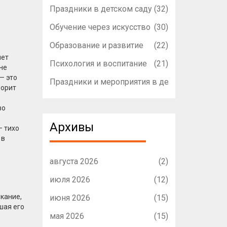
Праздники в детском саду
(32)
Обучение через искусство
(30)
Образование и развитие
(22)
чет
Психология и воспитание
(21)
 не
— это
Праздники и мероприятия в детском садике
(1
ворит
во
Архивы
— тихо
 в
августа 2026
(2)
июля 2026
(12)
ыкание,
июня 2026
(15)
шая его
мая 2026
(15)