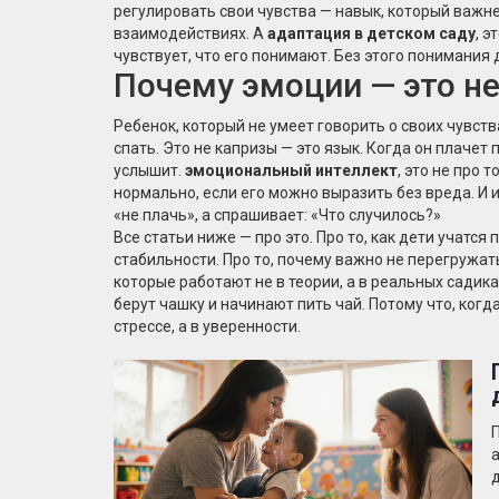
регулировать свои чувства — навык, который важне
взаимодействиях
. А
адаптация в детском саду
,
эт
чувствует, что его понимают
. Без этого понимания
Почему эмоции — это не
Ребенок, который не умеет говорить о своих чувств
спать. Это не капризы — это язык. Когда он плачет 
услышит.
эмоциональный интеллект
,
это не про т
нормально, если его можно выразить без вреда
. И
«не плачь», а спрашивает: «Что случилось?»
Все статьи ниже — про это. Про то, как дети учатся
стабильности. Про то, почему важно не перегружать
которые работают не в теории, а в реальных садика
берут чашку и начинают пить чай. Потому что, когд
стрессе, а в уверенности.