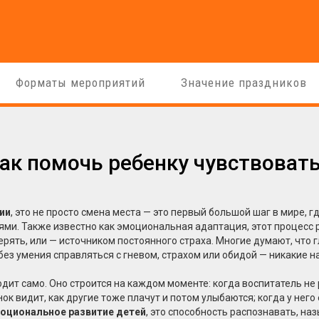
Форматы мероприятий
Значение праздников
как помочь ребенку чувствоват
ии
,
это не просто смена места — это первый большой шаг в мире, гд
иями
. Также известно как
эмоциональная адаптация
, этот процесс
верять, или — источником постоянного страха
. Многие думают, что 
 без умения справляться с гневом, страхом или обидой — никакие 
одит само. Оно строится на каждом моменте: когда воспитатель не 
енок видит, как другие тоже плачут и потом улыбаются; когда у него
оциональное развитие детей
,
это способность распознавать, наз