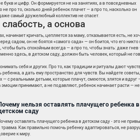
е букв и цифр
. Он формируется не на занятиях, а в повседневных
о не про то, сколько дней ребенок плачет — а про то, насколько он
 даже самый дружелюбный коллектив не спасет
.
 слабость, а основа
ах, начинает кричать, цепляется за маму, отказывается есть, не хо
перед садом, он не боятся «самого сада» — он боится, что его никто
о, чтобы быть спокойным всегда — а про то, чтобы знать: даже гнев 
 именно здесь, в детском саду, должен быть человек, который не го
 понимать себя и других. Про то, как традиции и ритуалы дают чувст
 ребенка, а дать ему пространство для чувств. Вы найдете советы,
х — с реальными детьми, которые плачут, смеются, злятся и вдруг 
а эмоции принимают, а не подавляют, ребенок начинает расти — не
Почему нельзя оставлять плачущего ребенка в
детском саду
Почему оставлять плачущего ребенка в детском саду - это не прив
а травма. Как правильно помочь ребенку адаптироваться, не разру
доверие к миру.