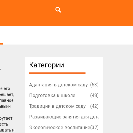
Категории
ь
Адаптация в детском саду
(53)
е его
 решает,
Подготовка к школе
(48)
главное
Традиции в детском саду
(42)
навыки
Развивающие занятия для детей
(42)
ругает
 есть
Экологическое воспитание
(37)
ывать и