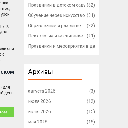
ёнка
Праздники в детском саду
(32)
ятие,
 урок
Обучение через искусство
(31)
Образование и развитие
(22)
ругу,
 для
Психология и воспитание
(21)
Праздники и мероприятия в детском садике
(1
сли они
о с
.
Архивы
тском
 - для
августа 2026
(3)
ый день
июля 2026
(12)
июня 2026
(15)
алее
мая 2026
(15)