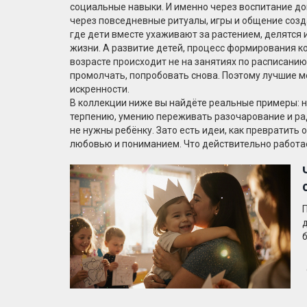
социальные навыки. И именно через
воспитание д
через повседневные ритуалы, игры и общение
созд
где дети вместе ухаживают за растением, делятся и
жизни.
А
развитие детей
,
процесс формирования ко
возрасте
происходит не на занятиях по расписанию, 
промолчать, попробовать снова. Поэтому лучшие ме
искренности.
В коллекции ниже вы найдёте реальные примеры: не
терпению, умению переживать разочарование и ра
не нужны ребёнку. Зато есть идеи, как превратить 
любовью и пониманием. Что действительно работает 
П
д