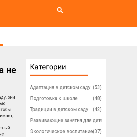
Категории
а не
Адаптация в детском саду
(53)
аду
, они
Подготовка к школе
(48)
тью
Традиции в детском саду
(42)
чтобы
нимает,
Развивающие занятия для детей
(42)
стный
Экологическое воспитание
(37)
ые