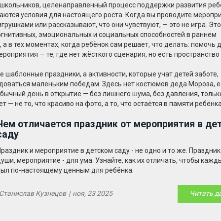
ошкольников
,
целенаправленный процесс поддержки развития реб
аются условия для настоящего роста. Когда вы проводите меропри
грушками или рассказывают, что они чувствуют, — это не игра. Это
гнитивных, эмоциональных и социальных способностей в раннем
а в тех моментах, когда ребёнок сам решает, что делать: помочь д
роприятия — те, где нет жёсткого сценария, но есть пространство
 шаблонные праздники, а активности, которые учат детей заботе,
доваться маленьким победам. Здесь нет костюмов деда Мороза, е
обычный день в открытие — без лишнего шума, без давления, тольк
— не то, что красиво на фото, а то, что остаётся в памяти ребёнка
Чем отличается праздник от мероприятия в де
саду
раздник и мероприятие в детском саду - не одно и то же. Праздник
уши, мероприятие - для ума. Узнайте, как их отличать, чтобы кажд
был по-настоящему ценным для ребёнка.
Станислав Кузнецов
|
ноя, 23 2025
Читать д