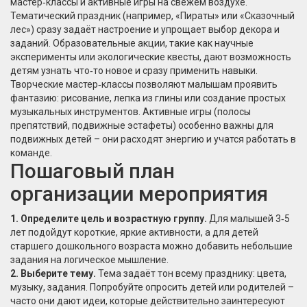
мастер‑классы и активные игры на свежем воздухе.
Тематический праздник (например, «Пираты» или «Сказочный
лес») сразу задаёт настроение и упрощает выбор декора и
заданий. Образовательные акции, такие как научные
эксперименты или экологические квесты, дают возможность
детям узнать что‑то новое и сразу применить навыки.
Творческие мастер‑классы позволяют малышам проявить
фантазию: рисование, лепка из глины или создание простых
музыкальных инструментов. Активные игры (полосы
препятствий, подвижные эстафеты) особенно важны для
подвижных детей – они расходят энергию и учатся работать в
команде.
Пошаговый план
организации мероприятия
1. Определите цель и возрастную группу.
Для малышей 3‑5
лет подойдут короткие, яркие активности, а для детей
старшего дошкольного возраста можно добавить небольшие
задания на логическое мышление.
2. Выберите тему.
Тема задаёт тон всему празднику: цвета,
музыку, задания. Попробуйте опросить детей или родителей –
часто они дают идеи, которые действительно заинтересуют