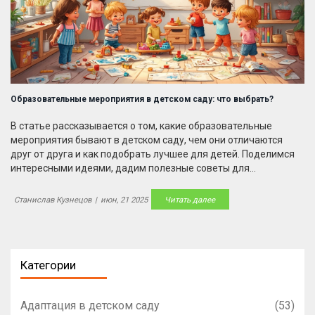
Образовательные мероприятия в детском саду: что выбрать?
В статье рассказывается о том, какие образовательные
мероприятия бывают в детском саду, чем они отличаются
друг от друга и как подобрать лучшее для детей. Поделимся
интересными идеями, дадим полезные советы для
воспитателей и родителей. Расскажем, как подготовить такое
событие, чтобы оно прошло весело и с пользой. Осветим,
Станислав Кузнецов
|
июн, 21 2025
Читать далее
почему обучение через игру работает лучше всего. Приведем
реальные примеры и лайфхаки организации.
Категории
Адаптация в детском саду
(53)