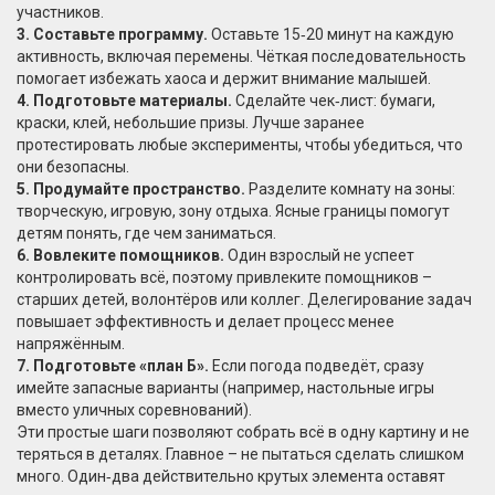
участников.
3. Составьте программу.
Оставьте 15‑20 минут на каждую
активность, включая перемены. Чёткая последовательность
помогает избежать хаоса и держит внимание малышей.
4. Подготовьте материалы.
Сделайте чек‑лист: бумаги,
краски, клей, небольшие призы. Лучше заранее
протестировать любые эксперименты, чтобы убедиться, что
они безопасны.
5. Продумайте пространство.
Разделите комнату на зоны:
творческую, игровую, зону отдыха. Ясные границы помогут
детям понять, где чем заниматься.
6. Вовлеките помощников.
Один взрослый не успеет
контролировать всё, поэтому привлеките помощников –
старших детей, волонтёров или коллег. Делегирование задач
повышает эффективность и делает процесс менее
напряжённым.
7. Подготовьте «план Б».
Если погода подведёт, сразу
имейте запасные варианты (например, настольные игры
вместо уличных соревнований).
Эти простые шаги позволяют собрать всё в одну картину и не
теряться в деталях. Главное – не пытаться сделать слишком
много. Один‑два действительно крутых элемента оставят