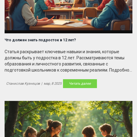
Что должен знать подросток в 12 лет?
Статья раскрывает ключевые навыки и знания, которые
должны быть у подростка в 12 лет. Рассматриваются темы
образования и личностного развития, связанные с
подготовкой школьников к современным реалиям. Подробно
обсуждаются важность социальных навыков, времени на
хобби и необходимость знаний в области базовой математики
Станислав Кузнецов
|
мар, 8 2025
Читать далее
и языка. Поможет родителям понять, как лучше поддержать
своих детей на этапе подросткового возраста.