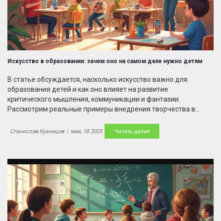
Искусство в образовании: зачем оно на самом деле нужно детям
В статье обсуждается, насколько искусство важно для
образования детей и как оно влияет на развитие
критического мышления, коммуникации и фантазии.
Рассмотрим реальные примеры внедрения творчества в
школу и дома, а также расскажем, что говорит наука на этот
счет. Дадим практические советы для родителей, которые
Станислав Кузнецов
|
мая, 18 2025
Читать далее
хотят прививать интерес к искусству без скучных лекций.
Разберёмся, почему занятия рисованием, музыкой и театром
не просто развлечение, а жизненно необходимый навык.