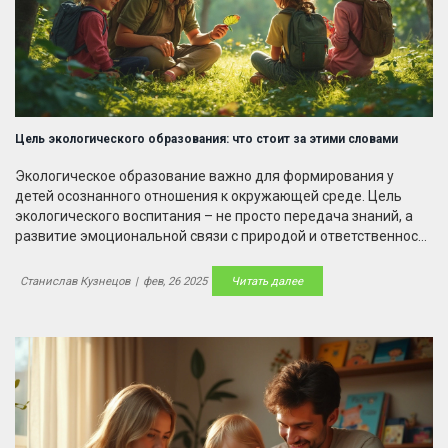
Цель экологического образования: что стоит за этими словами
Экологическое образование важно для формирования у
детей осознанного отношения к окружающей среде. Цель
экологического воспитания – не просто передача знаний, а
развитие эмоциональной связи с природой и ответственности
за наше общее будущее. В статье рассмотрим, как правильно
организовать этот процесс, чтобы не скучать и достичь
Станислав Кузнецов
|
фев, 26 2025
Читать далее
максимального результата. Узнаем, какие методы работают
лучше всего и как сделать так, чтобы дети сами захотели
беречь природу.