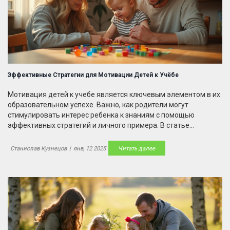
Эффективные Стратегии для Мотивации Детей к Учёбе
Мотивация детей к учебе является ключевым элементом в их
образовательном успехе. Важно, как родители могут
стимулировать интерес ребенка к знаниям с помощью
эффективных стратегий и личного примера. В статье
рассмотрены методы поощрения любопытства, а также роль
игровой деятельности в обучении. Родители смогут узнать,
Станислав Кузнецов
|
янв, 12 2025
Читать далее
как создать оптимальные условия дома для обучения и какие
подходы помогают справляться с неудачами в учебе.