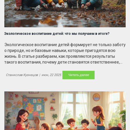
Экологическое воспитание детей: что мы получаем в итоге?
Экологическое воспитание детей формирует не только заботу
о природе, но и базовые навыки, которые пригодятся всю
жизнь. В статье разбираем, как проявляются результаты
такого воспитания, почему дети становятся ответственнее,
какие привычки закрепляются, и как привычные семейные
мелочи могут изменить будущее. Многие родители
Станислав Кузнецов
|
июн, 22 2025
Читать далее
удивляются, насколько быстро экологические знания
превращаются в реальную пользу для окружающей среды.