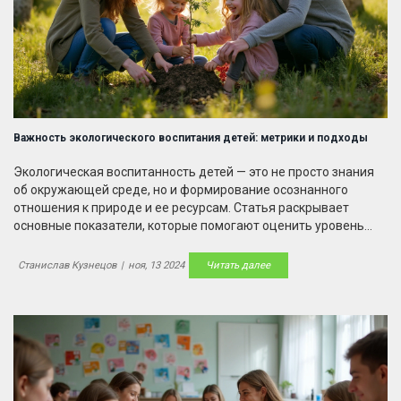
Важность экологического воспитания детей: метрики и подходы
Экологическая воспитанность детей — это не просто знания
об окружающей среде, но и формирование осознанного
отношения к природе и ее ресурсам. Статья раскрывает
основные показатели, которые помогают оценить уровень
экологической воспитанности у детей. Обсуждаются методы
их анализа и представляются эффективные стратегии для
Станислав Кузнецов
|
ноя, 13 2024
Читать далее
повышения экологической осведомленности среди молодого
поколения. Важность семейного участия подчеркивается
через реальные примеры и советы.