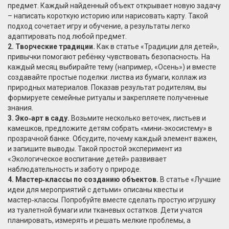
предмет. Каждый найденный объект открывает новую задачу
– написать короткую историю или нарисовать карту. Такой
подход сочетает игру и обучение, а результаты легко
адаптировать под любой предмет.
2. Творческие традиции.
Как в статье «Традиции для детей»,
привычки помогают ребёнку чувствовать безопасность. На
каждый месяц выбирайте тему (например, «Осень») и вместе
создавайте простые поделки: листва из бумаги, коллаж из
природных материалов. Показав результат родителям, вы
формируете семейные ритуалы и закрепляете полученные
знания.
3. Эко‑арт в саду.
Возьмите несколько веточек, листьев и
камешков, предложите детям собрать «мини‑экосистему» в
прозрачной банке. Обсудите, почему каждый элемент важен,
и запишите выводы. Такой простой эксперимент из
«Экологическое воспитание детей» развивает
наблюдательность и заботу о природе.
4. Мастер‑классы по созданию объектов.
В статье «Лучшие
идеи для мероприятий с детьми» описаны квесты и
мастер‑классы. Попробуйте вместе сделать простую игрушку
из туалетной бумаги или тканевых остатков. Дети учатся
планировать, измерять и решать мелкие проблемы, а