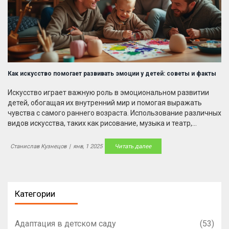
Как искусство помогает развивать эмоции у детей: советы и факты
Искусство играет важную роль в эмоциональном развитии
детей, обогащая их внутренний мир и помогая выражать
чувства с самого раннего возраста. Использование различных
видов искусства, таких как рисование, музыка и театр,
усиливает способность ребенка понимать и обрабатывать
свои эмоции. Открытие новых горизонтов через творчество
Станислав Кузнецов
|
янв, 1 2025
Читать далее
способствует развитию социального интеллекта и эмпатии,
что необходимо для полноценного развития личности. В
статье рассматриваются методы, которые родители могут
использовать, чтобы поддержать своих детей на пути к
Категории
глубокому эмоциональному пониманию себя и окружающих.
Адаптация в детском саду
(53)