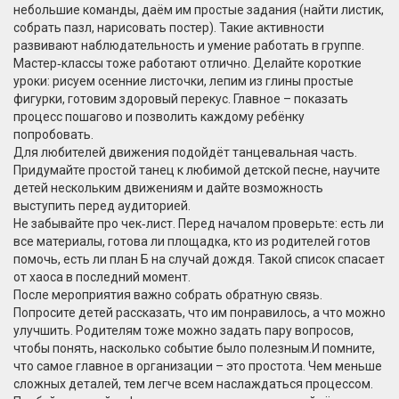
небольшие команды, даём им простые задания (найти листик,
собрать пазл, нарисовать постер). Такие активности
развивают наблюдательность и умение работать в группе.
Мастер‑классы тоже работают отлично. Делайте короткие
уроки: рисуем осенние листочки, лепим из глины простые
фигурки, готовим здоровый перекус. Главное – показать
процесс пошагово и позволить каждому ребёнку
попробовать.
Для любителей движения подойдёт танцевальная часть.
Придумайте простой танец к любимой детской песне, научите
детей нескольким движениям и дайте возможность
выступить перед аудиторией.
Не забывайте про чек‑лист. Перед началом проверьте: есть ли
все материалы, готова ли площадка, кто из родителей готов
помочь, есть ли план Б на случай дождя. Такой список спасает
от хаоса в последний момент.
После мероприятия важно собрать обратную связь.
Попросите детей рассказать, что им понравилось, а что можно
улучшить. Родителям тоже можно задать пару вопросов,
чтобы понять, насколько событие было полезным.И помните,
что самое главное в организации – это простота. Чем меньше
сложных деталей, тем легче всем наслаждаться процессом.