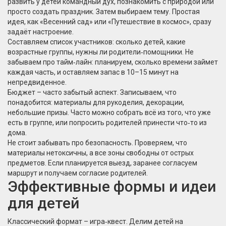
развить у детей командный дух, познакомить с природой или
просто создать праздник. Затем выбираем тему. Простая
идея, как «Весенний сад» или «Путешествие в космос», сразу
задаёт настроение.
Составляем список участников: сколько детей, какие
возрастные группы, нужны ли родители‑помощники. Не
забываем про тайм‑лайн: планируем, сколько времени займет
каждая часть, и оставляем запас в 10–15 минут на
непредвиденное.
Бюджет – часто забытый аспект. Записываем, что
понадобится: материалы для рукоделия, декорации,
небольшие призы. Часто можно собрать всё из того, что уже
есть в группе, или попросить родителей принести что‑то из
дома.
Не стоит забывать про безопасность. Проверяем, что
материалы нетоксичны, а все зоны свободны от острых
предметов. Если планируется выезд, заранее согласуем
маршрут и получаем согласие родителей.
Эффективные формы и идеи
для детей
Классический формат – игра‑квест. Делим детей на