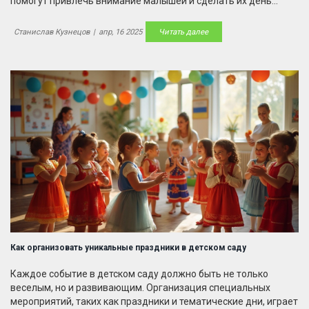
помогут привлечь внимание малышей и сделать их день
ярким и запоминающимся. Подбираем мероприятия, которые
будут одновременно развлекательными и образовательными,
Станислав Кузнецов
|
апр, 16 2025
Читать далее
а также дадут детям возможность учиться
взаимодействовать друг с другом. От ярких тематических
праздников до уютных чаепитий — все это можно устроить
для радости малышей. Узнайте, как сделать воспитательные
мероприятия не только веселыми, но и полезными для
развития детей.
Как организовать уникальные праздники в детском саду
Каждое событие в детском саду должно быть не только
веселым, но и развивающим. Организация специальных
мероприятий, таких как праздники и тематические дни, играет