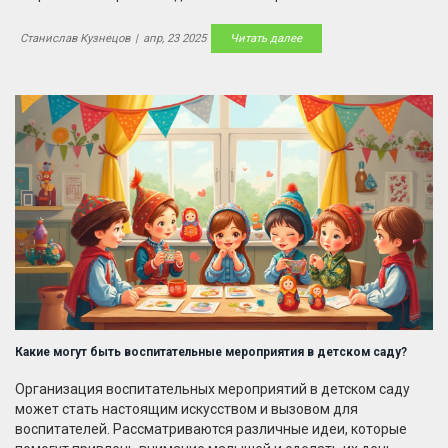
конкретных идей, которые легко реализовать. Есть полезные
лайфхаки для воспитателей и родителей. Материал подходит
Станислав Кузнецов
|
апр, 23 2025
Читать далее
для тех, кто реально хочет сделать досуг в саду ярче.
Какие могут быть воспитательные мероприятия в детском саду?
Организация воспитательных мероприятий в детском саду
может стать настоящим искусством и вызовом для
воспитателей. Рассматриваются различные идеи, которые