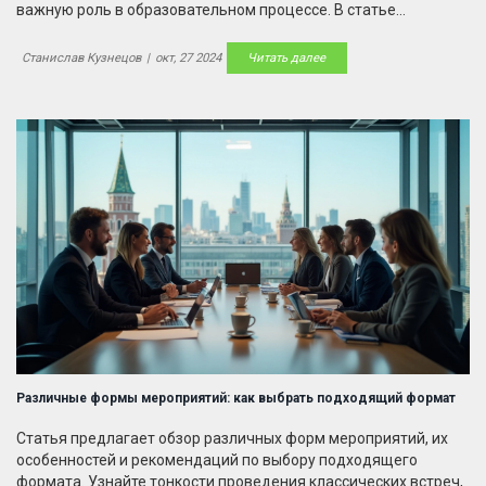
важную роль в образовательном процессе. В статье
рассмотрены различные виды праздников и мероприятий,
которые могут быть проведены в детском саду, а также даны
Станислав Кузнецов
|
окт, 27 2024
Читать далее
советы по их организации. Приведены примеры игр, конкурсов
и других интересных активностей для детей.
Различные формы мероприятий: как выбрать подходящий формат
Статья предлагает обзор различных форм мероприятий, их
особенностей и рекомендаций по выбору подходящего
формата. Узнайте тонкости проведения классических встреч,