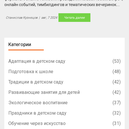
онлайн событий, тимбилдингов и тематических вечеринок.
Присоединяйтесь к нам, чтобы организовать идеальное
мероприятие!
Станислав Кузнецов
|
авг, 7 2024
Читать далее
Категории
Адаптация в детском саду
(53)
Подготовка к школе
(48)
Традиции в детском саду
(42)
Развивающие занятия для детей
(42)
Экологическое воспитание
(37)
Праздники в детском саду
(32)
Обучение через искусство
(31)