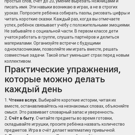
простых слов, счёт до 20, умение вырезать ножницами и
писать имя. Эти навыки возникаю в играх, а не в строгих
уроках. Попросите ребёнка собирать пазлы, рисовать цифры и
читать короткие сказки. Каждый раз, когда вы отмечаете
успех, ребёнок связывает учёбу с положительными эмоциями.
Не забывайте о социальной части. В первом классе дети
учатся работать в группе, слушать партнёров и делиться
материалами. Организуйте встречи с будущими
одноклассниками, позволяйте им играть вместе, решать
совместные задачи. Такой опыт уменьшит страх перед новым
коллективом.
Практические упражнения,
которые можно делать
каждый день
1.
Чтение вслух.
Выбирайте короткие истории, читая их
вместе, останавливайтесь на незнакомых словах, объясняйте
смысл. Это развивает словарный запас и уверенность.
2.
Счёт в быту.
Считайте предметы во время готовки,
складывайте игрушки, просите ребёнка назвать количество
предметов. Игра в счёт делает математику привычной.