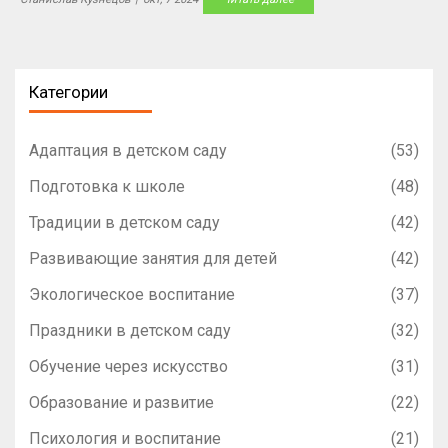
несколько полезных советов по подготовке ребенка к началу
учебы. Узнайте, как определить, готов ли ваш малыш к
первому классу и какие факторы стоит учитывать.
Категории
Адаптация в детском саду
(53)
Подготовка к школе
(48)
Традиции в детском саду
(42)
Развивающие занятия для детей
(42)
Экологическое воспитание
(37)
Праздники в детском саду
(32)
Обучение через искусство
(31)
Образование и развитие
(22)
Психология и воспитание
(21)