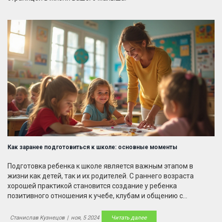
Как заранее подготовиться к школе: основные моменты
Подготовка ребенка к школе является важным этапом в
жизни как детей, так и их родителей. С раннего возраста
хорошей практикой становится создание у ребенка
позитивного отношения к учебе, клубам и общению с
одноклассниками. Важно не только развитие академических
навыков, но и эмоциональная готовность. Полезные советы и
Станислав Кузнецов
|
ноя, 5 2024
Читать далее