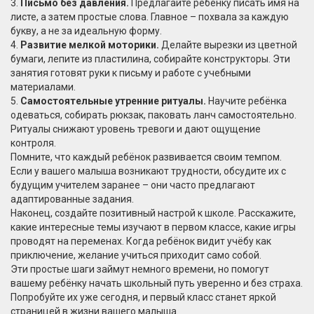
3.
Письмо без давления.
Предлагайте ребёнку писать имя на
листе, а затем простые слова. Главное – похвала за каждую
букву, а не за идеальную форму.
4.
Развитие мелкой моторики.
Делайте вырезки из цветной
бумаги, лепите из пластилина, собирайте конструкторы. Эти
занятия готовят руки к письму и работе с учебными
материалами.
5.
Самостоятельные утренние ритуалы.
Научите ребёнка
одеваться, собирать рюкзак, паковать ланч самостоятельно.
Ритуалы снижают уровень тревоги и дают ощущение
контроля.
Помните, что каждый ребёнок развивается своим темпом.
Если у вашего малыша возникают трудности, обсудите их с
будущим учителем заранее – они часто предлагают
адаптированные задания.
Наконец, создайте позитивный настрой к школе. Расскажите,
какие интересные темы изучают в первом классе, какие игры
проводят на переменах. Когда ребёнок видит учёбу как
приключение, желание учиться приходит само собой.
Эти простые шаги займут немного времени, но помогут
вашему ребёнку начать школьный путь уверенно и без страха.
Попробуйте их уже сегодня, и первый класс станет яркой
страницей в жизни вашего малыша.