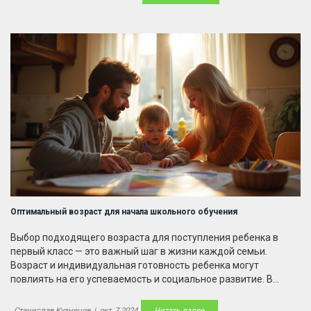
интересные факты помогут сделать этот процесс более
легким и комфортным как для детей, так и для родителей.
Оптимальный возраст для начала школьного обучения
Выбор подходящего возраста для поступления ребенка в
первый класс — это важный шаг в жизни каждой семьи.
Возраст и индивидуальная готовность ребенка могут
повлиять на его успеваемость и социальное развитие. В
статье рассматриваются критерии, которые помогут
родителям принять это решение. Также предлагается
Станислав Кузнецов
|
окт, 7 2024
Читать далее