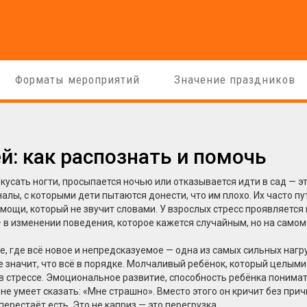
Форматы мероприятий
Значение праздников
й: как распознать и помочь
кусать ногти, просыпается ночью или отказывается идти в сад — эт
алы, с которыми дети пытаются донести, что им плохо
. Их часто п
омощи, который не звучит словами.
У взрослых стресс проявляется 
 в изменении поведения, которое кажется случайным, но на самом
е, где всё новое и непредсказуемое
— одна из самых сильных нагр
не значит, что всё в порядке. Молчаливый ребёнок, который целым
 в стрессе.
Эмоциональное развитие
,
способность ребёнка понимат
не умеет сказать: «Мне страшно». Вместо этого он кричит без прич
перестаёт есть. Это не каприз — это перегрузка.