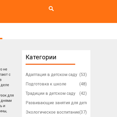
Категории
о не
Адаптация в детском саду
(53)
утают с
в
Подготовка к школе
(48)
 деле
Традиции в детском саду
(42)
узок для
и днями
Развивающие занятия для детей
(42)
ь и
ины,
Экологическое воспитание
(37)