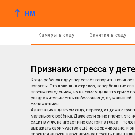
Камеры в саду
Занятия в саду
Признаки стресса у дете
Когда ребёнок вдруг перестаёт говорить, начинает 
капризы. Это
признаки стресса
,
невербальные сигн
плохим поведением, но на самом деле это крик о п
раздражительности или бессоннице, а у малышей —
систематичен.
Адаптация в детском саду
,
переход от дома к групп
маленького ребёнка. Даже если он не плачет, это 
сидит в углу, не играет и не смотрит в глаза — тоже
выражать свои чувства
ещё не сформировано, и он 
просится на руки, вдруг начинает сосать палец или 