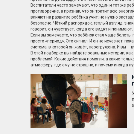
Воспитатели часто замечают, что один и тот же реб
противоречие, а признак, что он тратит всю энерг
влияют на развитие ребёнка
учит: не нужно застав
безопасно. Чёткий распорядок, тёплый взгляд, зна
говорит, он чувствует, когда его видят и понимают.
Если вы замечаете, что ребёнок стал чаще болеть, 
просто «период». Это сигнал. И он не исчезнет, пока
система, в которой он живёт, перегружена. И вы — 
В этой подборке вы найдёте реальные истории, как 
проблемой. Какие действия помогли, а какие только 
атмосферу, где ему не страшно, и почему иногда л
У