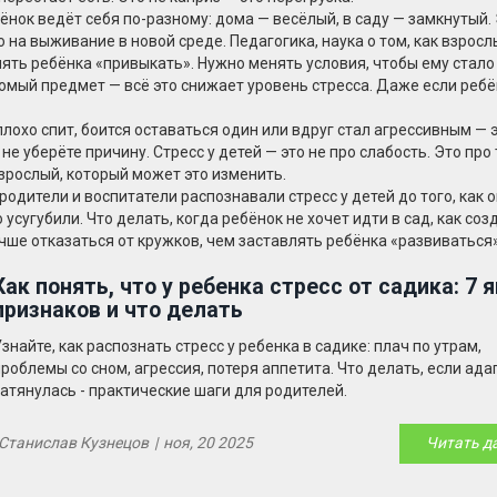
ёнок ведёт себя по-разному: дома — весёлый, в саду — замкнутый. 
ию на выживание в новой среде.
Педагогика
,
наука о том, как взрос
лять ребёнка «привыкать». Нужно менять условия, чтобы ему стало
комый предмет — всё это снижает уровень стресса. Даже если ребё
плохо спит, боится оставаться один или вдруг стал агрессивным — 
 не уберёте причину. Стресс у детей — это не про слабость. Это про 
взрослый, который может это изменить.
родители и воспитатели распознавали стресс у детей до того, как о
усугубили. Что делать, когда ребёнок не хочет идти в сад, как соз
учше отказаться от кружков, чем заставлять ребёнка «развиваться»
Как понять, что у ребенка стресс от садика: 7 
признаков и что делать
знайте, как распознать стресс у ребенка в садике: плач по утрам,
проблемы со сном, агрессия, потеря аппетита. Что делать, если ад
затянулась - практические шаги для родителей.
Станислав Кузнецов
|
ноя, 20 2025
Читать д