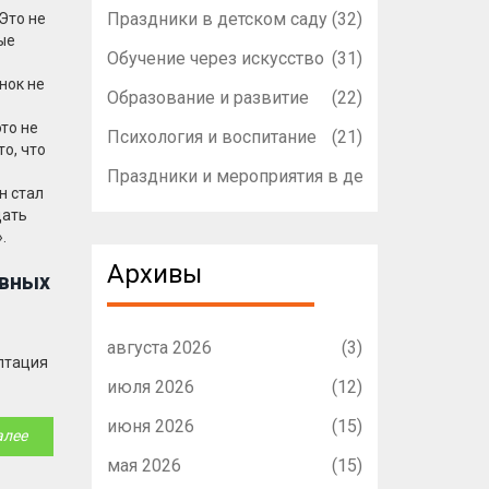
Праздники в детском саду
(32)
Это не
лые
Обучение через искусство
(31)
нок не
Образование и развитие
(22)
это не
Психология и воспитание
(21)
то, что
Праздники и мероприятия в детском садике
(1
н стал
дать
.
Архивы
явных
августа 2026
(3)
аптация
июля 2026
(12)
июня 2026
(15)
алее
мая 2026
(15)