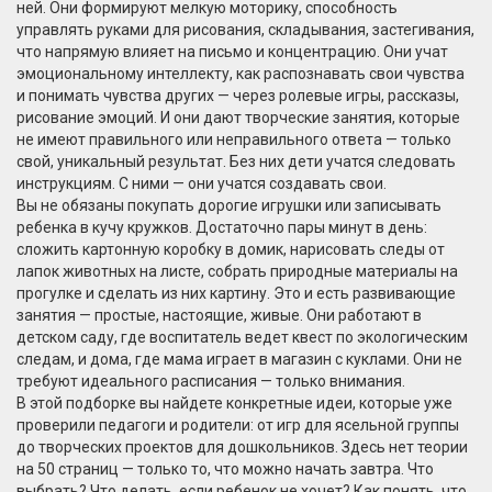
ней. Они формируют
мелкую моторику
,
способность
управлять руками для рисования, складывания, застегивания,
что напрямую влияет на письмо и концентрацию
. Они учат
эмоциональному интеллекту
,
как распознавать свои чувства
и понимать чувства других — через ролевые игры, рассказы,
рисование эмоций
. И они дают
творческие занятия
,
которые
не имеют правильного или неправильного ответа — только
свой, уникальный результат
. Без них дети учатся следовать
инструкциям. С ними — они учатся создавать свои.
Вы не обязаны покупать дорогие игрушки или записывать
ребенка в кучу кружков. Достаточно пары минут в день:
сложить картонную коробку в домик, нарисовать следы от
лапок животных на листе, собрать природные материалы на
прогулке и сделать из них картину. Это и есть развивающие
занятия — простые, настоящие, живые. Они работают в
детском саду, где воспитатель ведет квест по экологическим
следам, и дома, где мама играет в магазин с куклами. Они не
требуют идеального расписания — только внимания.
В этой подборке вы найдете конкретные идеи, которые уже
проверили педагоги и родители: от игр для ясельной группы
до творческих проектов для дошкольников. Здесь нет теории
на 50 страниц — только то, что можно начать завтра. Что
выбрать? Что делать, если ребенок не хочет? Как понять, что