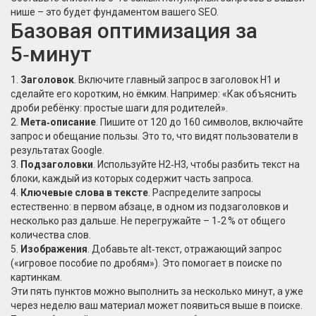
нише – это будет фундаментом вашего SEO.
Базовая оптимизация за
5‑минут
1.
Заголовок
. Включите главный запрос в заголовок H1 и
сделайте его коротким, но ёмким. Например: «Как объяснить
дроби ребёнку: простые шаги для родителей».
2.
Мета‑описание
. Пишите от 120 до 160 символов, включайте
запрос и обещание пользы. Это то, что видят пользователи в
результатах Google.
3.
Подзаголовки
. Используйте H2‑H3, чтобы разбить текст на
блоки, каждый из которых содержит часть запроса.
4.
Ключевые слова в тексте
. Распределите запросы
естественно: в первом абзаце, в одном из подзаголовков и
несколько раз дальше. Не перегружайте – 1‑2 % от общего
количества слов.
5.
Изображения
. Добавьте alt‑текст, отражающий запрос
(«игровое пособие по дробям»). Это помогает в поиске по
картинкам.
Эти пять пунктов можно выполнить за несколько минут, а уже
через неделю ваш материал может появиться выше в поиске.