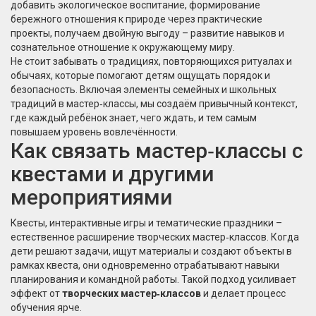
добавить
экологическое воспитание
,
формирование
бережного отношения к природе через практические
проекты
, получаем двойную выгоду – развитие навыков и
сознательное отношение к окружающему миру.
Не стоит забывать о
традициях
,
повторяющихся ритуалах и
обычаях, которые помогают детям ощущать порядок и
безопасность
. Включая элементы семейных и школьных
традиций в мастер‑классы, мы создаём привычный контекст,
где каждый ребёнок знает, чего ждать, и тем самым
повышаем уровень вовлечённости.
Как связать мастер‑классы с
квестами и другими
мероприятиями
Квесты, интерактивные игры и тематические праздники –
естественное расширение творческих мастер‑классов. Когда
дети решают задачи, ищут материалы и создают объекты в
рамках квеста, они одновременно отрабатывают навыки
планирования и командной работы. Такой подход усиливает
эффект от
творческих мастер‑классов
и делает процесс
обучения ярче.