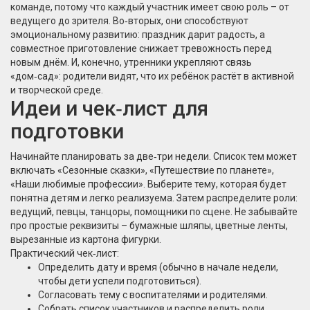
команде, потому что каждый участник имеет свою роль – от
ведущего до зрителя. Во‑вторых, они способствуют
эмоциональному развитию: праздник дарит радость, а
совместное приготовление снижает тревожность перед
новым днём. И, конечно, утренники укрепляют связь
«дом‑сад»: родители видят, что их ребёнок растёт в активной
и творческой среде.
Идеи и чек‑лист для
подготовки
Начинайте планировать за две‑три недели. Список тем может
включать «Сезонные сказки», «Путешествие по планете»,
«Наши любимые профессии». Выберите тему, которая будет
понятна детям и легко реализуема. Затем распределите роли:
ведущий, певцы, танцоры, помощники по сцене. Не забывайте
про простые реквизиты – бумажные шляпы, цветные ленты,
вырезанные из картона фигурки.
Практический чек‑лист:
Определить дату и время (обычно в начале недели,
чтобы дети успели подготовиться).
Согласовать тему с воспитателями и родителями.
Собрать список участников и распределить роли.