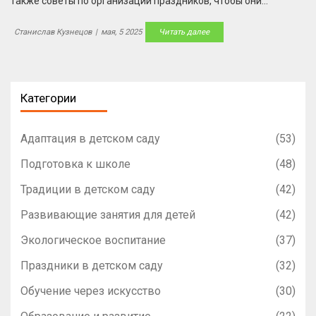
также советы по организации праздников, чтобы они
запомнились детям и не превратились в скучную
формальность. Узнайте, как включить родителей в процесс и
Станислав Кузнецов
|
мая, 5 2025
Читать далее
почему даже традиционные утренники могут быть
интересными и современными. Предлагаются примеры
необычных мероприятий и свежие идеи для воспитателей и
родителей.
Категории
Адаптация в детском саду
(53)
Подготовка к школе
(48)
Традиции в детском саду
(42)
Развивающие занятия для детей
(42)
Экологическое воспитание
(37)
Праздники в детском саду
(32)
Обучение через искусство
(30)