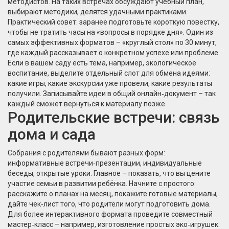
методистов. На таких встречах обсуждают учебный план,
выбирают методики, делятся удачными практиками.
Практический совет: заранее подготовьте короткую повестку,
чтобы не тратить часы на «вопросы в порядке дня». Один из
самых эффективных форматов – «круглый стол» по 30 минут,
где каждый рассказывает о конкретном успехе или проблеме.
Если в вашем саду есть тема, например, экологическое
воспитание, выделите отдельный слот для обмена идеями:
какие игры, какие экскурсии уже провели, какие результаты
получили. Записывайте идеи в общий онлайн‑документ – так
каждый сможет вернуться к материалу позже.
Родительские встречи: связь
дома и сада
Собрания с родителями бывают разных форм:
информативные встречи‑презентации, индивидуальные
беседы, открытые уроки. Главное – показать, что вы цените
участие семьи в развитии ребёнка. Начните с простого:
расскажите о планах на месяц, покажите готовые материалы,
дайте чек‑лист того, что родители могут подготовить дома.
Для более интерактивного формата проведите совместный
мастер‑класс – например, изготовление простых эко‑игрушек.