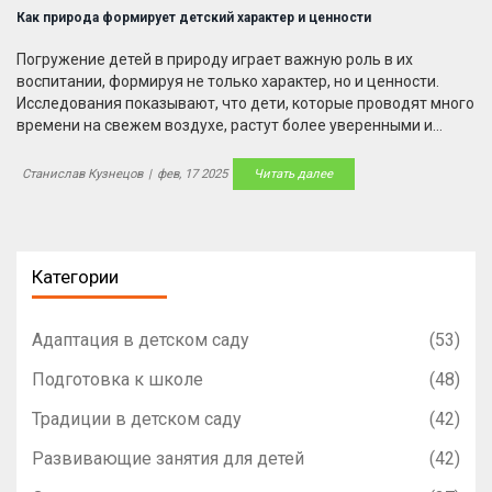
Как природа формирует детский характер и ценности
Погружение детей в природу играет важную роль в их
воспитании, формируя не только характер, но и ценности.
Исследования показывают, что дети, которые проводят много
времени на свежем воздухе, растут более уверенными и
ответственными. Общение с живым миром развивает у них
эмпатию и учит уважать окружающую среду. Экологическое
Станислав Кузнецов
|
фев, 17 2025
Читать далее
воспитание способствует формированию критического
мышления и креативности.
Категории
Адаптация в детском саду
(53)
Подготовка к школе
(48)
Традиции в детском саду
(42)
Развивающие занятия для детей
(42)