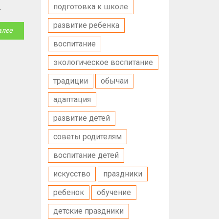
подготовка к школе
развитие ребенка
е
алее
ечь
воспитание
 опыт
экологическое воспитание
традиции
обычаи
адаптация
развитие детей
советы родителям
воспитание детей
искусство
праздники
ребенок
обучение
детские праздники