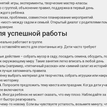
ятий: игры, эксперименты, творческие мастер‑классы.
 с группой, объяснение правил, поддержка в первый день.
аждого ребёнка.
пехах, проблемах, совместное планирование мероприятий.
к «мост» между садом и семьей. Открытый диалог с родителями по
доверие.
ля успешной работы
еально работают в группе.
 оставляйте место для спонтанных игр. Дети часто требуют
е действия – собрать мусор в саду, посадить семена, обсудить, 
 окружающему миру. Такие занятия легко вписать в любой день.
ы (например, «пятничный рассказ» или «зимний салат из историй
 лучше запоминать правила.
ёнку выбрать материал для творчества, собрать игрушки или накр
ую моторику.
й.
Попросите предложить тему квеста или праздник. Когда дети уч
нее включаются.
ы.
Иногда ребёнок не может сказать, что ему плохо. Наблюдайте за
т быстро реагировать.
чему‑то новому. Если вы чувствуете усталость, возьмите минуту, ч