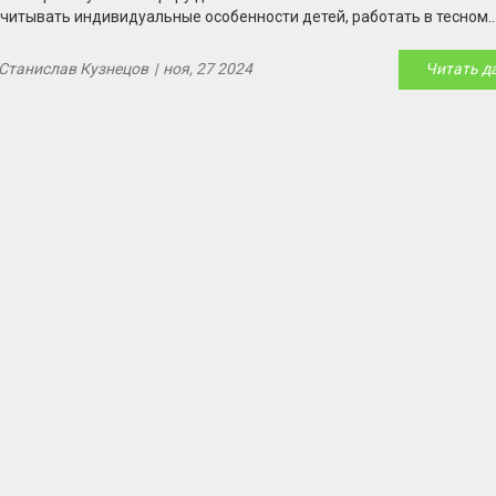
учитывать индивидуальные особенности детей, работать в тесном
контакте с родителями и помнить о постепенности адаптационного
периода. Данный материал предлагает советы и стратегии, которы
Станислав Кузнецов
|
ноя, 27 2024
Читать д
помогут воспитателям справиться с этой ответственной задачей. Р
пойдёт о том, как поддержать ребёнка в интеграции и сделать этот
более комфортным.