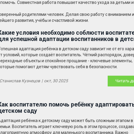
 помочь. Совместная работа повышает качество ухода за детьми и
, доверенный родителями человек. Делая свою работу с вниманием 
ейшего развития, учёбы и счастливой жизни.
Какие условия необходимо соблюсти воспитат
для успешной адаптации воспитанников в дет
саду?
Успешная адаптация ребёнка в детском саду зависит не от его хара
от условий, которые создаёт воспитатель. Чёткий распорядок, дове
переходные объекты и спокойное прощание - ключевые элементы,
которые помогают детям чувствовать себя в безопасности.
Станислав Кузнецов
|
окт, 30 2025
Читать д
Как воспитателю помочь ребёнку адаптировать
детском саду
Адаптация ребёнка к детскому саду может быть сложным этапом в
семьи. Воспитатель играет ключевую роль в этом процессе, создав
благоприятную атмосферу для маленького воспитанника. Важно