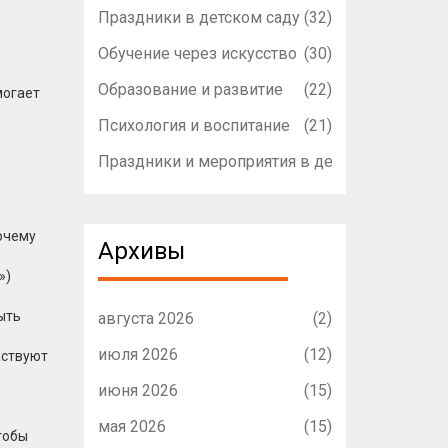
Праздники в детском саду
(32)
Обучение через искусство
(30)
Образование и развитие
(22)
могает
Психология и воспитание
(21)
Праздники и мероприятия в детском садике
(1
почему
Архивы
»)
ыть
августа 2026
(2)
июля 2026
(12)
аствуют
июня 2026
(15)
мая 2026
(15)
тобы