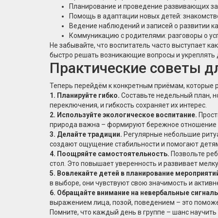
Планирование и проведение развивающих зан
Помощь в адаптации новых детей: знакомство
Ведение наблюдений и записей о развитии к
Коммуникацию с родителями: разговоры о ус
Не забывайте, что воспитатель часто выступает ка
быстро решать возникающие вопросы и укреплять 
Практические советы д
Теперь перейдём к конкретным приёмам, которые р
1. Планируйте гибко.
Составьте недельный план, но
переключения, и гибкость сохраняет их интерес.
2. Используйте экологическое воспитание.
Просты
природа важна – формируют бережное отношение к
3. Делайте традиции.
Регулярные небольшие ритуал
создают ощущение стабильности и помогают детям
4. Поощряйте самостоятельность.
Позвольте реб
стол. Это повышает уверенность и развивает мелк
5. Вовлекайте детей в планирование мероприяти
в выборе, они чувствуют свою значимость и актив
6. Обращайте внимание на невербальные сигнал
выражением лица, позой, поведением – это поможе
Помните, что каждый день в группе – шанс научить 