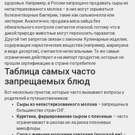
здоровья. Например, в России запрещено продавать сыры из
непастеризованного молока – в них могут скрываться
болезнетворные бактерии, такие как сальмонелла или
листерия. Аналогично, продажа мяса зайца без
обязательного контроля считается опасной, потому что в
дикой природе животные могут переносить паразитов.
Другой тип запретов связан с законом. Кулинарные изделия,
содержащие наркотические вещества (например, марихуана
в виде десертов), считаются нелегальными. Те же самые
ограничения действуют и на импорт продуктов, которые не
прошли сертификацию в стране‑потребителе.
Таблица самых часто
запрещаемых блюд
Вот несколько пунктов, которые часто вызывают вопросы у
родителей и путешественников:
Сыры из непастеризованного молока
– запрещены в
большинстве стран СНГ.
Курятина, фаршированная сыром с плесенью
– часто
ограничивают в школах из‑за риска плесневых
микофлоры.
Суши с живыми морскими улитками (морской еж)
–