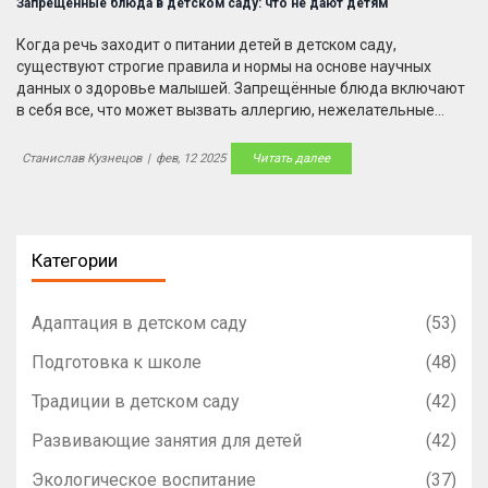
Запрещённые блюда в детском саду: что не дают детям
Когда речь заходит о питании детей в детском саду,
существуют строгие правила и нормы на основе научных
данных о здоровье малышей. Запрещённые блюда включают
в себя все, что может вызвать аллергию, нежелательные
реакции или содержать слишком много сахара и
консервантов. Родители часто удивляются, узнав об
Станислав Кузнецов
|
фев, 12 2025
Читать далее
ограничениях на некоторые казалось бы безобидные
продукты. Изучение этих правил поможет понять, как
обеспечить малышу максимально безопасное и полезное
питание.
Категории
Адаптация в детском саду
(53)
Подготовка к школе
(48)
Традиции в детском саду
(42)
Развивающие занятия для детей
(42)
Экологическое воспитание
(37)