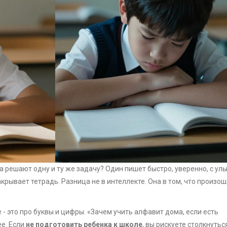
а решают одну и ту же задачу? Один пишет быстро, уверенно, с улы
акрывает тетрадь. Разница не в интеллекте. Она в том, что произош
 - это про буквы и цифры. «Зачем учить алфавит дома, если есть
ее. Если
не подготовить ребенка к школе
, вы рискуете столкнуться