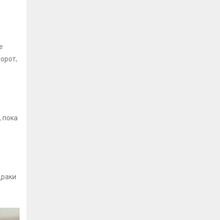
е
орот,
, пока
драки