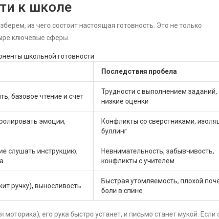
ти к школе
азберем, из чего состоит настоящая готовность. Это не только
ыре ключевые сферы.
оненты школьной готовности
Последствия пробела
Трудности с выполнением заданий,
ть, базовое чтение и счет
низкие оценки
ролировать эмоции,
Конфликты со сверстниками, изоля
буллинг
ие слушать инструкцию,
Невнимательность, забывчивость,
а
конфликты с учителем
Быстрая утомляемость, плохой поче
ит ручку), выносливость
боли в спине
моторика), его рука быстро устанет, и письмо станет мукой. Если 