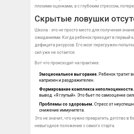
плохими оценками, а с глубоким стрессом, потер
Скрытые ловушки отсут
Школа - это не просто место для получения знан
ожиданиями. Когда ребенок приходит в первый к
дефицита ресурсов. Его мозг перегружен попытка
сил уже не остается.
Вот что происходит на практике:
Эмоциональное выгорание.
Ребенок тратит вс
капризен и раздражителен.
Формирование комплекса неполноценности.
вывод: «Я глупый». Это бьет по самооценке си
Проблемы со здоровьем.
Стресс от неуспешн
снижение иммунитета.
Это не значит, что нужно превратить детство в б
невыгодное положение с самого старта.