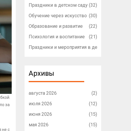
Праздники в детском саду
(32)
Обучение через искусство
(30)
Образование и развитие
(22)
Психология и воспитание
(21)
Праздники и мероприятия в детском садике
(1
Архивы
августа 2026
(2)
бкой.
июля 2026
(12)
ло за
июня 2026
(15)
мая 2026
(15)
 не с