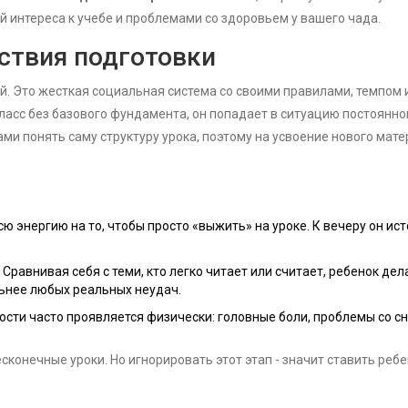
ей интереса к учебе и проблемами со здоровьем у вашего чада.
ствия подготовки
ий. Это жесткая социальная система со своими правилами, темпом 
ласс без базового фундамента, он попадает в ситуацию постоянно
ми понять саму структуру урока, поэтому на усвоение нового мат
ю энергию на то, чтобы просто «выжить» на уроке. К вечеру он ис
Сравнивая себя с теми, кто легко читает или считает, ребенок дел
льнее любых реальных неудач.
ости часто проявляется физически: головные боли, проблемы со сн
есконечные уроки. Но игнорировать этот этап - значит ставить ребе