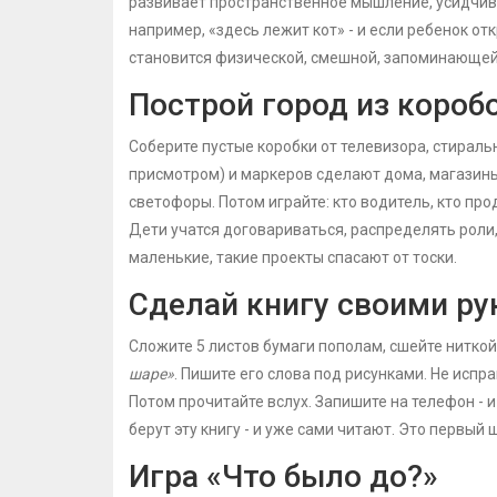
развивает пространственное мышление, усидчиво
например, «здесь лежит кот» - и если ребенок от
становится физической, смешной, запоминающей
Построй город из короб
Соберите пустые коробки от телевизора, стираль
присмотром) и маркеров сделают дома, магазины
светофоры. Потом играйте: кто водитель, кто про
Дети учатся договариваться, распределять роли, 
маленькие, такие проекты спасают от тоски.
Сделай книгу своими р
Сложите 5 листов бумаги пополам, сшейте ниткой
шаре»
. Пишите его слова под рисунками. Не испр
Потом прочитайте вслух. Запишите на телефон - и
берут эту книгу - и уже сами читают. Это первый ша
Игра «Что было до?»