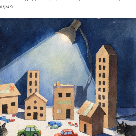
автра?»
.