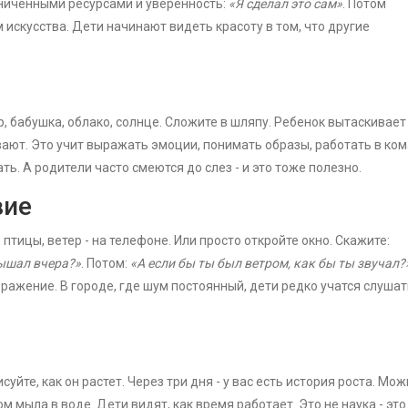
аниченными ресурсами и уверенность:
«Я сделал это сам»
. Потом
м искусства. Дети начинают видеть красоту в том, что другие
р, бабушка, облако, солнце. Сложите в шляпу. Ребенок вытаскивает
ают. Это учит выражать эмоции, понимать образы, работать в ком
. А родители часто смеются до слез - и это тоже полезно.
вие
птицы, ветер - на телефоне. Или просто откройте окно. Скажите:
лышал вчера?»
. Потом:
«А если бы ты был ветром, как бы ты звучал?
ражение. В городе, где шум постоянный, дети редко учатся слушат
суйте, как он растет. Через три дня - у вас есть история роста. Мо
ом мыла в воде. Дети видят, как время работает. Это не наука - это