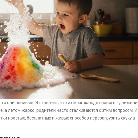
, что они ленивые. Это значит, что их мозг жаждет нового - движени
е, а летом жарко, родители часто сталкиваются с этим вопросом. И
ятки простых, бесплатных и живых способов перезагрузить скуку в