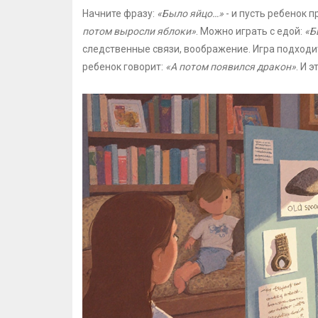
Начните фразу:
«Было яйцо…»
- и пусть ребенок 
потом выросли яблоки»
. Можно играть с едой:
«Б
следственные связи, воображение. Игра подходит
ребенок говорит:
«А потом появился дракон»
. И 