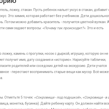
торию
тель, ложку, стакан. Пусть ребенок нальет уксус в стакан, добавит 
фокус. Это химия, которая работает без учебников. Дети дошкольно
ь. Потом можно добавить краситель - получится цветной вулкан. А
Дети сами задают вопросы:
«Почему так происходит?»
. Это и есть
 ложку, камень с прогулки, носок с дыркой, игрушку, которую он не
ет получит имя, дату создания и «историю». Нарисуйте таблички,
игласите родителей или соседских детей на экскурсию. Дети учатся
авное - перестают воспринимать старые вещи как мусор. Всё може
а.
ы. Отметьте 5 точек:
«Сокровище - под подушкой», «Сокровище - в
вица, монетка, бусинка). Дайте ребенку карту. Он должен найти все