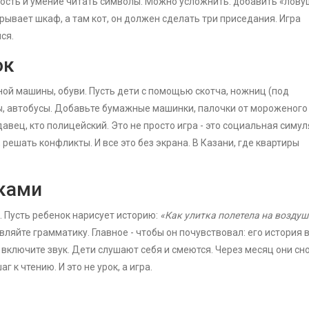
сть и умение читать символы. Можно усложнить: добавить «ловуш
крывает шкаф, а там кот, он должен сделать три приседания. Игра
ся.
ок
ной машины, обуви. Пусть дети с помощью скотча, ножниц (под
, автобусы. Добавьте бумажные машинки, палочки от мороженого
давец, кто полицейский. Это не просто игра - это социальная симул
решать конфликты. И все это без экрана. В Казани, где квартиры
уками
. Пусть ребенок нарисует историю:
«Как улитка полетела на возду
авляйте грамматику. Главное - чтобы он почувствовал: его история 
 включите звук. Дети слушают себя и смеются. Через месяц они сн
г к чтению. И это не урок, а игра.