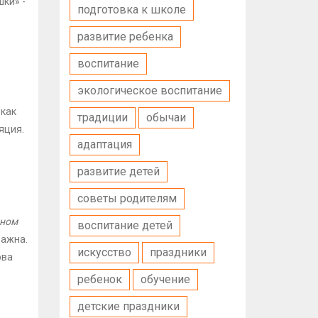
ки» -
подготовка к школе
развитие ребенка
воспитание
экологическое воспитание
 как
традиции
обычаи
яция.
адаптация
развитие детей
советы родителям
шном
воспитание детей
важна.
искусство
праздники
ова
ребенок
обучение
детские праздники