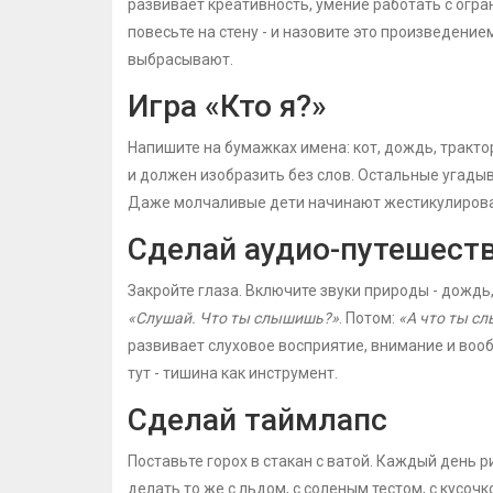
развивает креативность, умение работать с огр
повесьте на стену - и назовите это произведение
выбрасывают.
Игра «Кто я?»
Напишите на бумажках имена: кот, дождь, тракто
и должен изобразить без слов. Остальные угадыв
Даже молчаливые дети начинают жестикулировать
Сделай аудио-путешест
Закройте глаза. Включите звуки природы - дождь, 
«Слушай. Что ты слышишь?»
. Потом:
«А что ты с
развивает слуховое восприятие, внимание и вооб
тут - тишина как инструмент.
Сделай таймлапс
Поставьте горох в стакан с ватой. Каждый день ри
делать то же с льдом, с соленым тестом, с кусочк