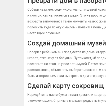
Преврати дом в лабора
Собери на кухне: соду, уксус, мыло, пищевой краси
и смотри, как начинается вулкан. Это не просто 
возраста запоминают такие моменты на всю жизн
положить туда ложку с мылом - появится пена. 
настоящее обучение.
Создай домашний музей
Собери с ребенком 5-7 предметов из дома: старую
играет, открытку от бабушки. Пусть каждый предм
поставьте на стол - и у вас есть музей. Потом пр
рассказывать, объяснять, выбирать важное. А гл
быть интересным, если смотреть с другого ракурс
Сделай карту сокровищ
Нарисуйте на листе бумаги план дома или квартир
с полотенцами»
. Спрячьте мелкие предметы (пуго