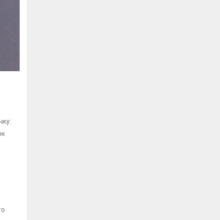
чку:
ок
то