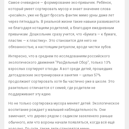
Самое очевидное — формирование эко-привычек. Ребёнок,
который умеет сортировать мусор и знает значение слова
«ресайкл», уже не будет бросать фантик мимо урны даже лет
через пятнадцать. В реальной жизни такие навыки развиваются
не благодаря нотациям родителей, а благодаря ежедневным
привычкам. Дошкольник сразу учится, что «Бумага — к бумаге,
пластик — к пластику». Это становится для него не
обязанностью, а настоящим ритуалом, вроде чистки зубов.
Интересно, что в среднем по исследованиям российского
экологического движения "РазДельный Сбор", только 13%
взрослых сортируют отходы. А вот среди детей, прошедших
детсадовские экотренировки и занятия — целых 57%
продолжают сортировать хотя бы частично уже в школе. Это
разительно отличается от семей, где родители не
поддерживают эту идею.
Но не только сортировка мусора меняет детей. Экологическое
воспитание рождает у малышей наблюдательность. Они
замечают, что дерево рядом с садиком зазеленело раньше
обычного, или что вороны начали появляться, когда всё ещё
холодно. По сути, такие дети становятся мини-