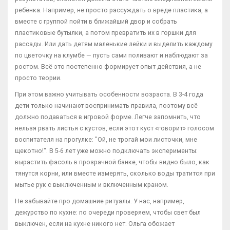
ребёнка. Например, не просто рассуждать о вреде пластика, а
вместе с группой пойти в ближайший двор и собрать
пластиковые бутылки, а потом превратить их в горшки для
рассады. Или дать детям маленькие лейки и выделить каждому
по цветочку на клумбе — пусть сами поливают и наблюдают за
ростом. Всё это постепенно формирует опыт действия, а не
просто теории.
При этом важно учитывать особенности возраста. В 3-4 года
дети только начинают воспринимать правила, поэтому всё
должно подаваться в игровой форме. Легче запомнить, что
нельзя рвать листья с кустов, если этот куст «говорит» голосом
воспитателя на прогулке: "Ой, не трогай мои листочки, мне
щекотно!". В 5-6 лет уже можно подключать эксперименты:
вырастить фасоль в прозрачной банке, чтобы видно было, как
тянутся корни, или вместе измерять, сколько воды тратится при
мытье рук с выключенным и включенным краном.
Не забывайте про домашние ритуалы. У нас, например,
дежурство по кухне: по очереди проверяем, чтобы свет был
выключен, если на кухне никого нет. Ольга обожает