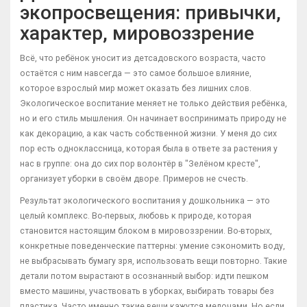
экопросвещения: привычки,
характер, мировоззрение
Всё, что ребёнок уносит из детсадовского возраста, часто
остаётся с ним навсегда — это самое большое влияние,
которое взрослый мир может оказать без лишних слов.
Экологическое воспитание меняет не только действия ребёнка,
но и его стиль мышления. Он начинает воспринимать природу не
как декорацию, а как часть собственной жизни. У меня до сих
пор есть одноклассница, которая была в ответе за растения у
нас в группе: она до сих пор волонтёр в "Зелёном кресте",
организует уборки в своём дворе. Примеров не счесть.
Результат экологического воспитания у дошкольника — это
целый комплекс. Во-первых, любовь к природе, которая
становится настоящим блоком в мировоззрении. Во-вторых,
конкретные поведенческие паттерны: умение сэкономить воду,
не выбрасывать бумагу зря, использовать вещи повторно. Такие
детали потом вырастают в осознанный выбор: идти пешком
вместо машины, участвовать в уборках, выбирать товары без
пластика. Часто именно такие вещи кажутся мелочами. Но если