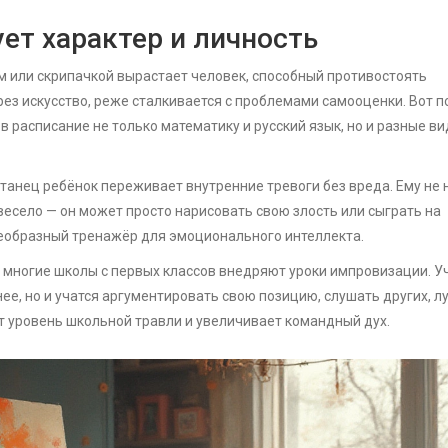
ет характер и личность
м или скрипачкой вырастает человек, способный противостоять
ез искусство, реже сталкивается с проблемами самооценки. Вот 
 расписание не только математику и русский язык, но и разные в
 танец ребёнок переживает внутренние тревоги без вреда. Ему не
весело — он может просто нарисовать свою злость или сыграть на
оеобразный тренажёр для эмоционального интеллекта.
и многие школы с первых классов внедряют уроки импровизации. 
нее, но и учатся аргументировать свою позицию, слушать других, л
т уровень школьной травли и увеличивает командный дух.