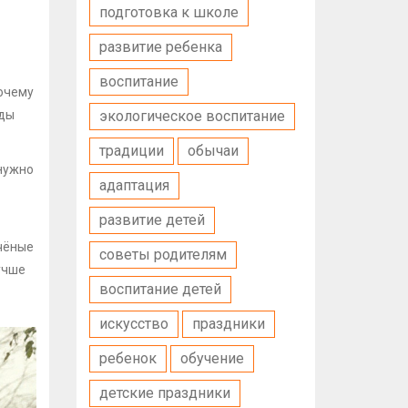
подготовка к школе
развитие ребенка
воспитание
почему
иды
экологическое воспитание
традиции
обычаи
 нужно
адаптация
развитие детей
Учёные
советы родителям
учше
воспитание детей
искусство
праздники
ребенок
обучение
детские праздники