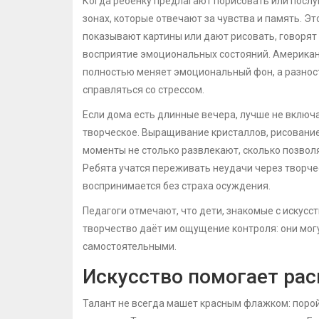
Когда ребенку предлагают порисовать или послуш
зонах, которые отвечают за чувства и память. Э
показывают картины или дают рисовать, говорят
восприятие эмоциональных состояний. Американс
полностью меняет эмоциональный фон, а разнос
справляться со стрессом.
Если дома есть длинные вечера, лучше не включ
творческое. Выращивание кристаллов, рисование
моменты не столько развлекают, сколько позвол
Ребята учатся переживать неудачи через творче
воспринимается без страха осуждения.
Педагоги отмечают, что дети, знакомые с искусс
творчество даёт им ощущение контроля: они могу
самостоятельными.
Искусство помогает рас
Талант не всегда машет красным флажком: порой 