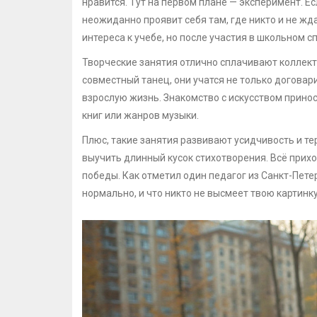
нравится. Тут на первом плане — эксперимент. Ес
неожиданно проявит себя там, где никто и не жд
интереса к учебе, но после участия в школьном 
Творческие занятия отлично сплачивают коллект
совместный танец, они учатся не только договар
взрослую жизнь. Знакомство с искусством прино
книг или жанров музыки.
Плюс, такие занятия развивают усидчивость и те
выучить длинный кусок стихотворения. Всё прихо
победы. Как отметил один педагог из Санкт-Пете
нормально, и что никто не высмеет твою картинк