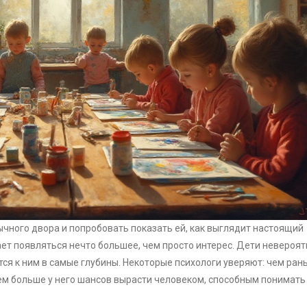
ычного двора и попробовать показать ей, как выглядит настоящий
ает появляться нечто большее, чем просто интерес. Дети невероят
ется к ним в самые глубины. Некоторые психологи уверяют: чем ран
тем больше у него шансов вырасти человеком, способным понимать