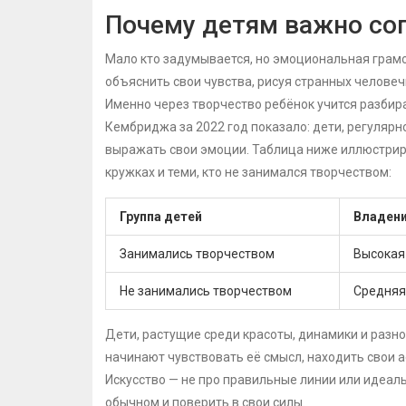
Почему детям важно соп
Мало кто задумывается, но эмоциональная грамо
объяснить свои чувства, рисуя странных челове
Именно через творчество ребёнок учится разбира
Кембриджа за 2022 год показало: дети, регулярн
выражать свои эмоции. Таблица ниже иллюстрир
кружках и теми, кто не занимался творчеством:
Группа детей
Владени
Занимались творчеством
Высокая
Не занимались творчеством
Средняя
Дети, растущие среди красоты, динамики и разно
начинают чувствовать её смысл, находить свои 
Искусство — не про правильные линии или идеал
обычном и поверить в свои силы.