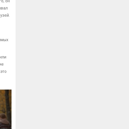
о, он
ывал
узей.
имых
 или
ие
 это