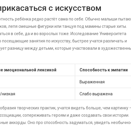
рикасаться с искусством
тность ребёнка редко растёт сама по себе. Обычно малыши пытаю
чков, лепя смешные фигурки или танцуя под мамины старые хиты.
ться в себе, да и во взрослых тоже. Исследование Университета
о посещающие занятия по искусству, быстрее учатся различать и
ует разницу между детьми, которые участвовали в художественн
е эмоциональной лексикой
Способность к эмпатии
Выраженная
/низкая
Слабо выражена
образия творческих практик, учатся видеть больше, чем картинку 
ассоциации, сопереживать героям и даже создавать свои истории.
ьные аккорды. Оно про способность задуматься, увидеть необычно