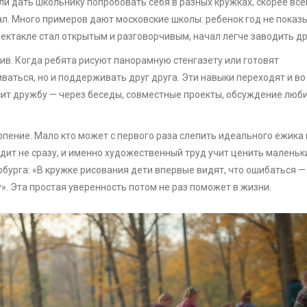
ли дать школьнику попробовать себя в разных кружках, скорее всег
ал. Много примеров дают московские школы: ребенок год не показ
спектакле стал открытым и разговорчивым, начал легче заводить др
ив. Когда ребята рисуют панорамную стенгазету или готовят
иваться, но и поддерживать друг друга. Эти навыки переходят и во
сит дружбу — через беседы, совместные проекты, обсуждение люб
рпение. Мало кто может с первого раза слепить идеального ежика
дит не сразу, и именно художественный труд учит ценить маленьк
рбурга: «В кружке рисования дети впервые видят, что ошибаться —
у». Эта простая уверенность потом не раз поможет в жизни.