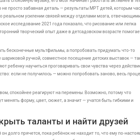
ать спокойную музыку, его мозг начинает работать активнее в те
то не просто забавная деталь — результаты МРТ детей, которым ча
 о реальном усилении связей между отделами мозга, отвечающими
кое исследование 2021 года показало, что рисование или лепка
торонний творческий опыт даже в детсадовском возрасте помогае
ать бесконечные мультфильмы, а попробовать придумать что-то
 шариковой ручкой, совместное посещение детских выставок — та
яют ребенку научиться проговаривать свои чувства через действи
ство: если не получилось — можно попробовать заново, весь проц
твом, спокойнее реагируют на перемены. Возможно, потому что
т менять форму, цвет, сюжет, а значит — учатся быть гибкими и
крыть таланты и найти друзей
он долго прячется, пока ребёнок не находит то, что ему по-насто