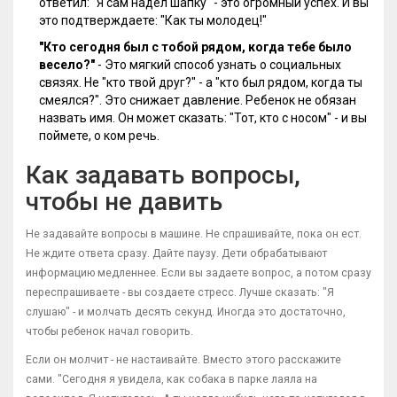
ответил: "Я сам надел шапку" - это огромный успех. И вы
это подтверждаете: "Как ты молодец!"
"Кто сегодня был с тобой рядом, когда тебе было
весело?"
- Это мягкий способ узнать о социальных
связях. Не "кто твой друг?" - а "кто был рядом, когда ты
смеялся?". Это снижает давление. Ребенок не обязан
назвать имя. Он может сказать: "Тот, кто с носом" - и вы
поймете, о ком речь.
Как задавать вопросы,
чтобы не давить
Не задавайте вопросы в машине. Не спрашивайте, пока он ест.
Не ждите ответа сразу. Дайте паузу. Дети обрабатывают
информацию медленнее. Если вы задаете вопрос, а потом сразу
переспрашиваете - вы создаете стресс. Лучше сказать: "Я
слушаю" - и молчать десять секунд. Иногда это достаточно,
чтобы ребенок начал говорить.
Если он молчит - не настаивайте. Вместо этого расскажите
сами. "Сегодня я увидела, как собака в парке лаяла на