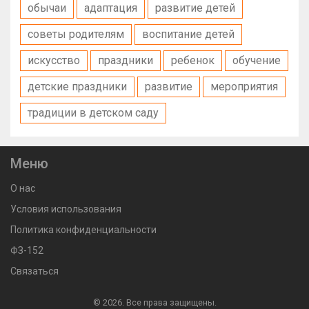
обычаи
адаптация
развитие детей
советы родителям
воспитание детей
искусство
праздники
ребенок
обучение
детские праздники
развитие
мероприятия
традиции в детском саду
Меню
О нас
Условия использования
Политика конфиденциальности
ФЗ-152
Связаться
© 2026. Все права защищены.