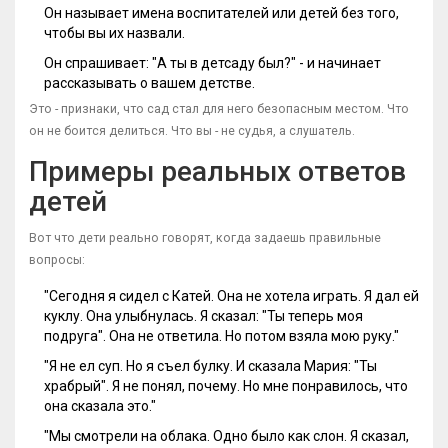
Он называет имена воспитателей или детей без того,
чтобы вы их назвали.
Он спрашивает: "А ты в детсаду был?" - и начинает
рассказывать о вашем детстве.
Это - признаки, что сад стал для него безопасным местом. Что
он не боится делиться. Что вы - не судья, а слушатель.
Примеры реальных ответов
детей
Вот что дети реально говорят, когда задаешь правильные
вопросы:
"Сегодня я сидел с Катей. Она не хотела играть. Я дал ей
куклу. Она улыбнулась. Я сказал: "Ты теперь моя
подруга". Она не ответила. Но потом взяла мою руку."
"Я не ел суп. Но я съел булку. И сказала Мария: "Ты
храбрый". Я не понял, почему. Но мне понравилось, что
она сказала это."
"Мы смотрели на облака. Одно было как слон. Я сказал,