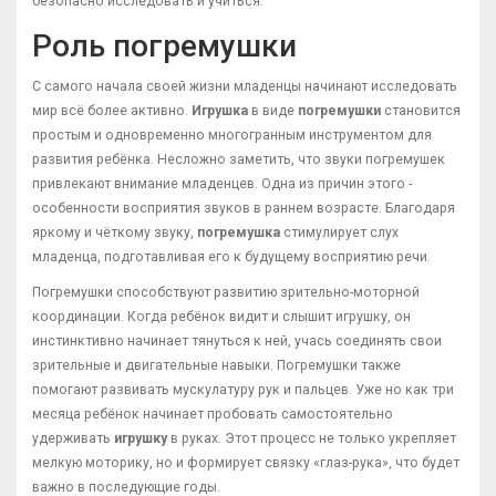
безопасно исследовать и учиться.
Роль погремушки
С самого начала своей жизни младенцы начинают исследовать
мир всё более активно.
Игрушка
в виде
погремушки
становится
простым и одновременно многогранным инструментом для
развития ребёнка. Несложно заметить, что звуки погремушек
привлекают внимание младенцев. Одна из причин этого -
особенности восприятия звуков в раннем возрасте. Благодаря
яркому и чёткому звуку,
погремушка
стимулирует слух
младенца, подготавливая его к будущему восприятию речи.
Погремушки способствуют развитию зрительно-моторной
координации. Когда ребёнок видит и слышит игрушку, он
инстинктивно начинает тянуться к ней, учась соединять свои
зрительные и двигательные навыки. Погремушки также
помогают развивать мускулатуру рук и пальцев. Уже но как три
месяца ребёнок начинает пробовать самостоятельно
удерживать
игрушку
в руках. Этот процесс не только укрепляет
мелкую моторику, но и формирует связку «глаз-рука», что будет
важно в последующие годы.