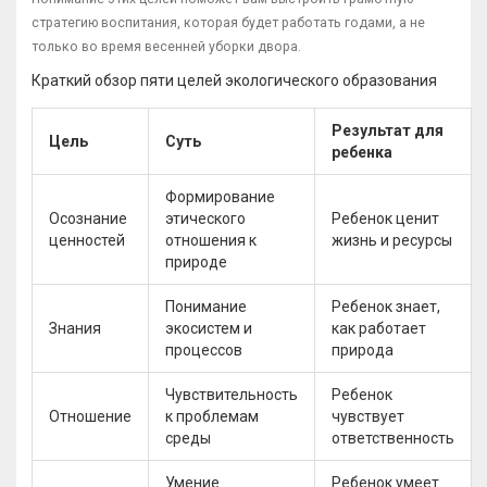
стратегию воспитания, которая будет работать годами, а не
только во время весенней уборки двора.
Краткий обзор пяти целей экологического образования
Результат для
Цель
Суть
ребенка
Формирование
Осознание
этического
Ребенок ценит
ценностей
отношения к
жизнь и ресурсы
природе
Понимание
Ребенок знает,
Знания
экосистем и
как работает
процессов
природа
Чувствительность
Ребенок
Отношение
к проблемам
чувствует
среды
ответственность
Умение
Ребенок умеет