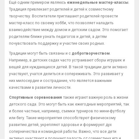
Ещё одним примером являюсь
еженедельные мастер-классы
.
Традиция привлекает родителей и детей к совместному
творчеству. Воспитатели приглашают родителей провести
мастер-класс по своему хобби, что позволяет наладить
взаимодействие между домом и детским садом. Это помогает
родителям ближе узнать педагогов и детей, а детям
почувствовать поддержку и участие своих родных.
Традиции могут быть связаны и с
добротворчеством
.
Например, в детских садах часто устраивают сборы игрушек и
вещей для нуждающихся детей. В такой традиции дети активно
участвуют, учатся делиться и сопереживать. Это развивает у
них милосердие и сострадание, что является важными
качествами в развитии личности.
Спортивные соревнования
также играют важную роль в жизни
детского сада. Это могут быть как ежегодные мероприятий, так
и более частные, например, съемки турниров по мини-футболу
или бегу. Такие мероприятия способствуют физическому
развитию детей, укрепляют здоровье и формируют дух
соперничества и командной работы. Важно, что все дети
активно участвуют и получают радость от совместных игр и