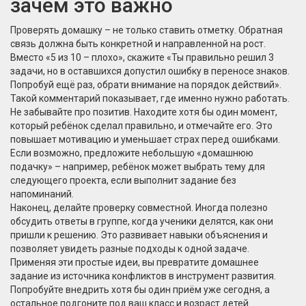
зачем это важно
Проверять домашку – не только ставить отметку. Обратная
связь должна быть конкретной и направленной на рост.
Вместо «5 из 10 – плохо», скажите «Ты правильно решил 3
задачи, но в оставшихся допустил ошибку в переносе знаков.
Попробуй ещё раз, обрати внимание на порядок действий».
Такой комментарий показывает, где именно нужно работать.
Не забывайте про позитив. Находите хотя бы один момент,
который ребёнок сделал правильно, и отмечайте его. Это
повышает мотивацию и уменьшает страх перед ошибками.
Если возможно, предложите небольшую «домашнюю
подачку» – например, ребёнок может выбрать тему для
следующего проекта, если выполнит задание без
напоминаний.
Наконец, делайте проверку совместной. Иногда полезно
обсудить ответы в группе, когда ученики делятся, как они
пришли к решению. Это развивает навыки объяснения и
позволяет увидеть разные подходы к одной задаче.
Применяя эти простые идеи, вы превратите домашнее
задание из источника конфликтов в инструмент развития.
Попробуйте внедрить хотя бы один приём уже сегодня, а
остальное подгоните под ваш класс и возраст детей.