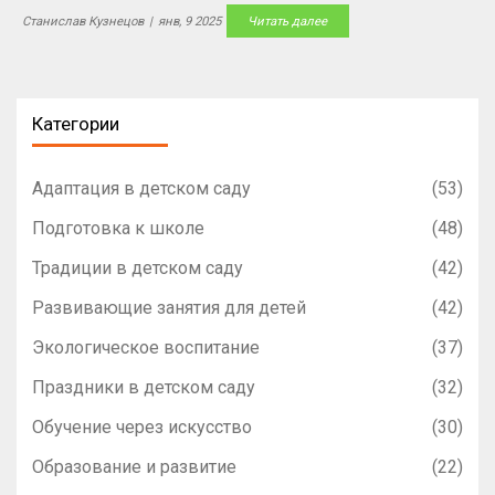
советы родителям, как помочь ребенку стать более
Станислав Кузнецов
|
янв, 9 2025
Читать далее
самостоятельным. Также обсудим психологические аспекты и
подходы, которые сделают процесс обучения более лёгким и
приятным.
Категории
Адаптация в детском саду
(53)
Подготовка к школе
(48)
Традиции в детском саду
(42)
Развивающие занятия для детей
(42)
Экологическое воспитание
(37)
Праздники в детском саду
(32)
Обучение через искусство
(30)
Образование и развитие
(22)