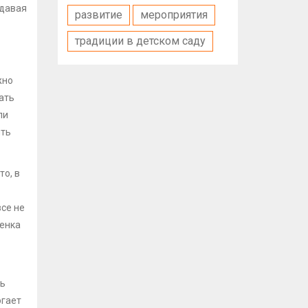
 давая
развитие
мероприятия
традиции в детском саду
жно
ать
ли
ить
то, в
се не
бенка
ть
огает