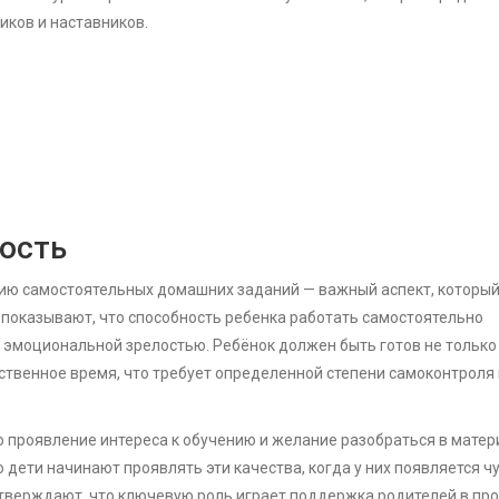
иков и наставников.
ость
нию самостоятельных домашних заданий — важный аспект, который
я показывают, что способность ребенка работать самостоятельно
го эмоциональной зрелостью. Ребёнок должен быть готов не только
бственное время, что требует определенной степени самоконтроля 
то проявление интереса к обучению и желание разобраться в матер
 дети начинают проявлять эти качества, когда у них появляется ч
 утверждают, что ключевую роль играет поддержка родителей в пр