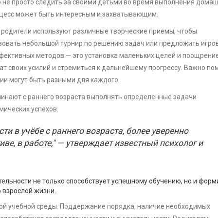
 не просто следить за своими детьми во время выполнения дома
роцесс может быть интересным и захватывающим.
 родители используют различные творческие приемы, чтобы
зовать небольшой турнир по решению задач или предложить игро
фективных методов — это установка маленьких целей и поощрение
ат своих усилий и стремиться к дальнейшему прогрессу. Важно по
ии могут быть разными для каждого.
чинают с раннего возраста выполнять определенные задачи
мических успехов.
ти в учёбе с раннего возраста, более уверенно
иве, в работе," — утверждает известный психолог и
тельности не только способствует успешному обучению, но и форм
 взрослой жизни.
ной учебной среды. Поддержание порядка, наличие необходимых