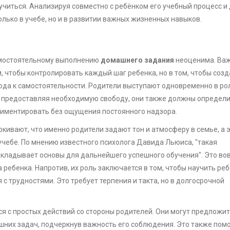
учиться. Анализируя совместно с ребёнком его учебный процесс и
лько в учебе, но и в развитии важных жизненных навыков.
амостоятельному выполнению
домашнего задания
неоценима. Ва
м, чтобы контролировать каждый шаг ребенка, но в том, чтобы созд
ода к самостоятельности. Родители выступают одновременно в ро
о предоставляя необходимую свободу, они также должны определ
риментировать без ощущения постоянного надзора.
кивают, что именно родители задают тон и атмосферу в семье, а э
учебе. По мнению известного психолога Давида Льюиса, "такая
кладывает основы для дальнейшего успешного обучения". Это вов
 ребенка. Напротив, их роль заключается в том, чтобы научить ре
с трудностями. Это требует терпения и такта, но в долгосрочной
я с простых действий со стороны родителей. Они могут предложи
них задач, подчеркнув важность его соблюдения. Это также пом