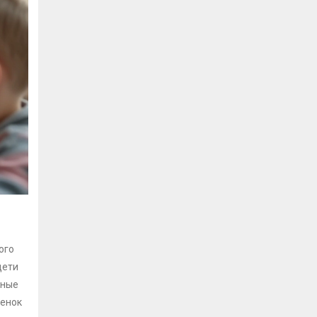
ого
дети
бные
бенок