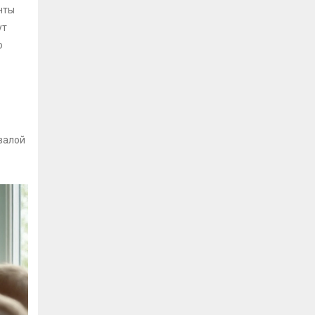
нты
ут
ю
валой