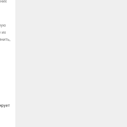
шних
вую
 их
мнить,
ирует