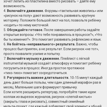
хочет лепить из пластилина вместо рисовать – дайте ему
возможность.
4.
Включайте движение.
Форумы «тактильная живопись» или
«рисунок на полу» дают возможность развивать крупную
моторику. Положите большой лист на пол, позвольте ребёнку
«ходить» по нему кисточкой.
5.
Обсуждайте готовое.
После завершения работы задайте
открытые вопросы: «Что тебе понравилось в процессе?», «Что
бы ты изменил?». Это помогает развивать рефлексию и язык.
6.
Не бойтесь «неправильного» результата.
Важно, чтобы
процесс был приятен, а не результат. Если рисунок «не тот»,
просто похвалите усилие и попытку.
7.
Включайте музыку и движение.
Плейлист с лёгкой
instrumental музыкой создаёт атмосферу и помогает ребёнку
погрузиться в процесс. Иногда простое протяжное
«тихо‑тихо» помогает сосредоточиться.
8.
Регулярность важнее длительности.
10‑15 минут каждый
день дают больше пользы, чем один длинный марафон раз в
месяц. Маленькие шаги формируют привычку.
Если хотите расширить репертуар, попробуйте такие идеи:
коллаж из вырезок журналов, рисунок «слепой кистью»
(закрыть глаза и рисовать), совместный семейный
мульти‑проект, где каждый добавляет свой элемент к общей