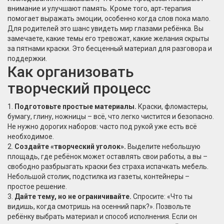
внимание и улучшают память. Кроме того, арт‑терапия
помогает выражать эмоции, особенно когда слов пока мало.
Для родителей это шанс увидеть мир глазами ребёнка. Вы
замечаете, какие темы его тревожат, какие желания скрыты
за пятнами краски. Это бесценный материал для разговора и
поддержки.
Как организовать
творческий процесс
1.
Подготовьте простые материалы.
Краски, фломастеры,
бумагу, глину, ножницы – всё, что легко чистится и безопасно.
Не нужно дорогих наборов: часто под рукой уже есть всё
необходимое.
2.
Создайте «творческий уголок».
Выделите небольшую
площадь, где ребёнок может оставлять свои работы, а вы –
свободно разбрызгать краски без страха испачкать мебель.
Небольшой столик, подстилка из газеты, контейнеры –
простое решение.
3.
Дайте тему, но не ограничивайте.
Спросите: «Что ты
видишь, когда смотришь на осенний парк?». Позвольте
ребёнку выбрать материал и способ исполнения. Если он