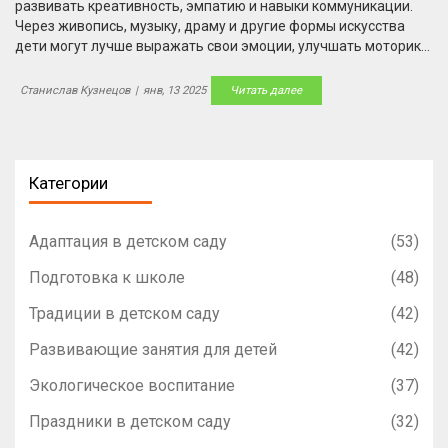
развивать креативность, эмпатию и навыки коммуникации.
Через живопись, музыку, драму и другие формы искусства
дети могут лучше выражать свои эмоции, улучшать моторику
и учиться взаимодействовать с миром. Эти деятельности
также укрепляют уверенность в себе и стимулируют
Станислав Кузнецов
|
янв, 13 2025
Читать далее
критическое мышление. Узнайте, как искусство может стать
важным элементом в образовании и помочь детям в их
личностном росте.
Категории
Адаптация в детском саду
(53)
Подготовка к школе
(48)
Традиции в детском саду
(42)
Развивающие занятия для детей
(42)
Экологическое воспитание
(37)
Праздники в детском саду
(32)