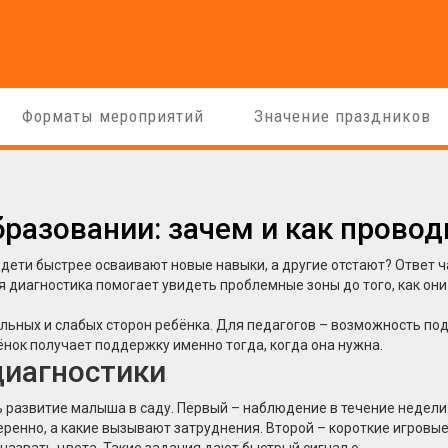
Форматы мероприятий
Значение праздников
бразовании: зачем и как провод
дети быстрее осваивают новые навыки, а другие отстают? Ответ ч
яя диагностика помогает увидеть проблемные зоны до того, как они
ильных и слабых сторон ребёнка. Для педагогов – возможность по
нок получает поддержку именно тогда, когда она нужна.
диагностики
 развитие малыша в саду. Первый – наблюдение в течение недели
ренно, а какие вызывают затруднения. Второй – короткие игровые
назвать цвета. Такие задания дают быстрый сигнал о