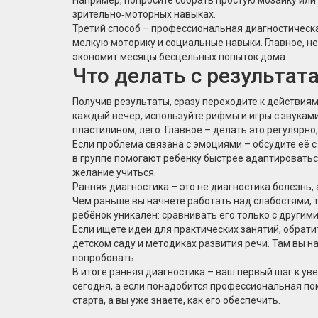
зрительно‑моторных навыках.
Третий способ – профессиональная диагностическа
мелкую моторику и социальные навыки. Главное, не
экономит месяцы бесцельных попыток дома.
Что делать с результат
Получив результаты, сразу переходите к действиям
каждый вечер, используйте рифмы и игры с звукам
пластилином, лего. Главное – делать это регулярно,
Если проблема связана с эмоциями – обсудите её с
в группе помогают ребенку быстрее адаптироваться
желание учиться.
Ранняя диагностика – это не диагностика болезнь,
Чем раньше вы начнёте работать над слабостями, т
ребёнок уникален: сравнивать его только с другими
Если ищете идеи для практических занятий, обрати
детском саду и методиках развития речи. Там вы н
попробовать.
В итоге ранняя диагностика – ваш первый шаг к ув
сегодня, а если понадобится профессиональная по
старта, а вы уже знаете, как его обеспечить.