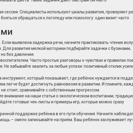
я сессия. Специалисты используют шкалы развития, проверяют ре
 бояться обращаться к логопеду или психологу: один визит часто
ами
. Если выявлена задержка речи, начните практиковать чтение вслу
и. Для развития мелкой моторики подбирайте задачки с бусинами,
 но без давления.
 воспитателем. Часто простые разговоры о чувствах и правилах п
. Не забывайте хвалить за любые успехи: позитивный отклик усил
 а инструмент, который показывает, где ребёнок нуждается в подд
ем легче будет достигнуть равновесия в развитии. И помните, ка
 не стоит, сравнивайте с собственным прогрессом.
те внимание на наши статьи о экологическом воспитании, традици
айдёте готовые чек‑листы и примеры игр, которые можно сразу
еренной поддержке ребёнка в его пути обучения. Начните наблюда
мощь – смело записывайте на приём. Ваш ребёнок заслуживает лу