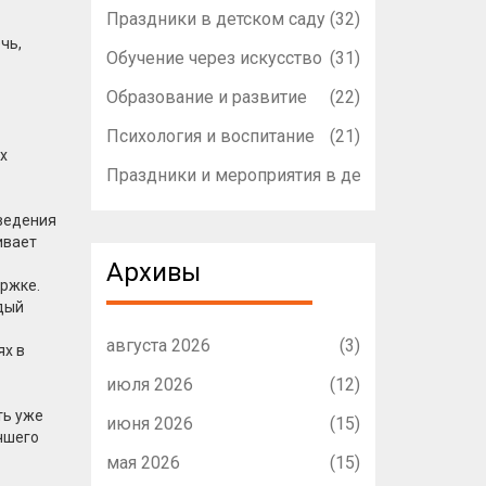
Праздники в детском саду
(32)
чь,
Обучение через искусство
(31)
Образование и развитие
(22)
Психология и воспитание
(21)
х
Праздники и мероприятия в детском садике
(1
оведения
ивает
Архивы
ержке.
ждый
августа 2026
(3)
ях в
июля 2026
(12)
ть уже
июня 2026
(15)
чшего
мая 2026
(15)