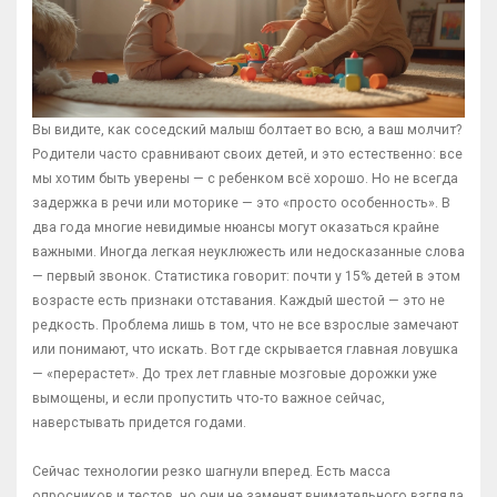
Вы видите, как соседский малыш болтает во всю, а ваш молчит?
Родители часто сравнивают своих детей, и это естественно: все
мы хотим быть уверены — с ребенком всё хорошо. Но не всегда
задержка в речи или моторике — это «просто особенность». В
два года многие невидимые нюансы могут оказаться крайне
важными. Иногда легкая неуклюжесть или недосказанные слова
— первый звонок. Статистика говорит: почти у 15% детей в этом
возрасте есть признаки отставания. Каждый шестой — это не
редкость. Проблема лишь в том, что не все взрослые замечают
или понимают, что искать. Вот где скрывается главная ловушка
— «перерастет». До трех лет главные мозговые дорожки уже
вымощены, и если пропустить что-то важное сейчас,
наверстывать придется годами.
Сейчас технологии резко шагнули вперед. Есть масса
опросников и тестов, но они не заменят внимательного взгляда