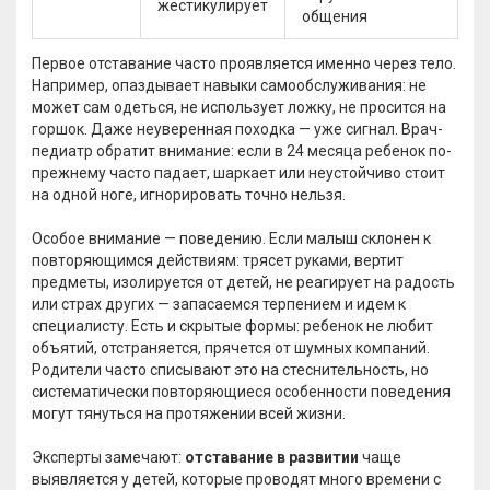
жестикулирует
общения
Первое отставание часто проявляется именно через тело.
Например, опаздывает навыки самообслуживания: не
может сам одеться, не использует ложку, не просится на
горшок. Даже неуверенная походка — уже сигнал. Врач-
педиатр обратит внимание: если в 24 месяца ребенок по-
прежнему часто падает, шаркает или неустойчиво стоит
на одной ноге, игнорировать точно нельзя.
Особое внимание — поведению. Если малыш склонен к
повторяющимся действиям: трясет руками, вертит
предметы, изолируется от детей, не реагирует на радость
или страх других — запасаемся терпением и идем к
специалисту. Есть и скрытые формы: ребенок не любит
объятий, отстраняется, прячется от шумных компаний.
Родители часто списывают это на стеснительность, но
систематически повторяющиеся особенности поведения
могут тянуться на протяжении всей жизни.
Эксперты замечают:
отставание в развитии
чаще
выявляется у детей, которые проводят много времени с