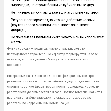
Не выстраивает последовательностей: не клепает
пирамидки, не строит башни из кубиков выше двух.
Нет интереса к книгам, даже если это яркие картинки.
Ритуалы: повторяет одно и то же действие часами
(крутит колесо машинки, открывает-закрывает
дверцу…).
Не показывает пальцем «чего хочет» или не использует
жесты.
Фишка ловушки — родители часто оправдывают это
несходством в характере. Но характер формируется на базе
навыков, которые должны быть у всех малышей в этом
возрасте.
Интересный факт: данные одного из федеральных центров
развития показывают — если ребенок к двум годам не может
строить короткие фразы, вероятность последующих речевых
расстройств увеличивается в 3 раза. Вот поэтому специалисты
настаивают: любые задержки не «ждем до трех», а сразу
работаем по коррекции или компенсации.