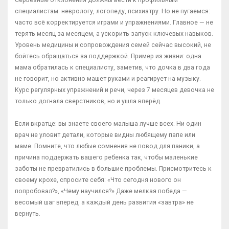
Серьёзные отклонения должны вести к профильным
специалистам: неврологу, логопеду, психиатру. Но не пугаемся:
часто всё корректируется играми и упражнениями. Главное — не
терять месяц за месяцем, а ускорить запуск ключевых навыков.
Уровень медицины и сопровождения семей сейчас высокий, не
бойтесь обращаться за поддержкой. Пример из жизни: одна
мама обратилась к специалисту, заметив, что дочка в два года
не говорит, но активно машет руками и реагирует на музыку.
Курс регулярных упражнений и речи, через 7 месяцев девочка не
только догнала сверстников, но и ушла вперёд.
Если вкратце: вы знаете своего малыша лучше всех. Ни один
врач не уловит детали, которые видны любящему папе или
маме. Помните, что любые сомнения не повод для паники, а
причина поддержать вашего ребенка так, чтобы маленькие
заботы не превратились в большие проблемы. Присмотритесь к
своему крохе, спросите себя: «Что сегодня нового он
попробовал?», «Чему научился?» Даже мелкая победа —
весомый шаг вперед, а каждый день развития «завтра» не
вернуть.