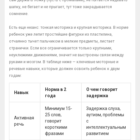
шапку, не бегает и не прыгает, тут тоже закрадывается
сомнение.
Есть еще нюанс: тонкая моторика и крупная моторика. В норме
ребенок уже лепит простейшие фигурки из пластилина,
отчаянно тычет пальчиком в мелкие предметы, листает
странички. Если все ограничивается только крупными,
неуклюжими движениями, значит не выстроены связи между
руками и мозгом. В таблице ниже — ключевые моторные и
речевые навыки, которые должен освоить ребенок к двум
годам:
Норма в 2
О чем говорит
Навык
года
задержка
Минимум 15-
Задержка слуха,
25 слов,
аутизм, проблемы
Активная
говорит
с
речь
короткими
интеллектуальным
фразами
развитием