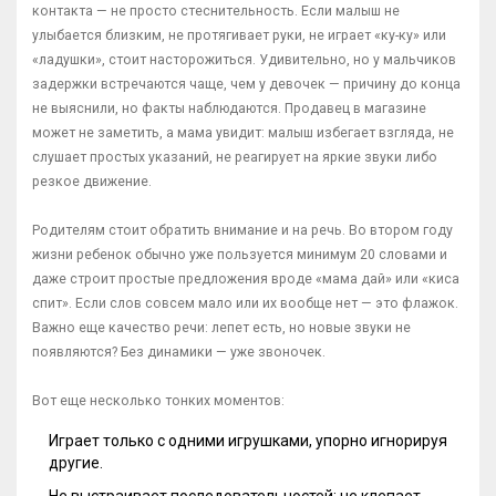
контакта — не просто стеснительность. Если малыш не
улыбается близким, не протягивает руки, не играет «ку-ку» или
«ладушки», стоит насторожиться. Удивительно, но у мальчиков
задержки встречаются чаще, чем у девочек — причину до конца
не выяснили, но факты наблюдаются. Продавец в магазине
может не заметить, а мама увидит: малыш избегает взгляда, не
слушает простых указаний, не реагирует на яркие звуки либо
резкое движение.
Родителям стоит обратить внимание и на речь. Во втором году
жизни ребенок обычно уже пользуется минимум 20 словами и
даже строит простые предложения вроде «мама дай» или «киса
спит». Если слов совсем мало или их вообще нет — это флажок.
Важно еще качество речи: лепет есть, но новые звуки не
появляются? Без динамики — уже звоночек.
Вот еще несколько тонких моментов:
Играет только с одними игрушками, упорно игнорируя
другие.