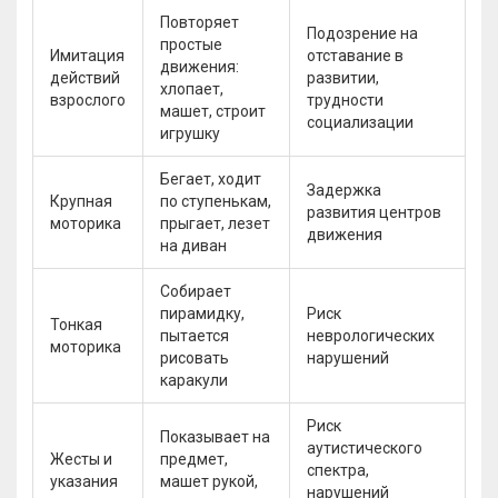
Повторяет
Подозрение на
простые
Имитация
отставание в
движения:
действий
развитии,
хлопает,
взрослого
трудности
машет, строит
социализации
игрушку
Бегает, ходит
Задержка
Крупная
по ступенькам,
развития центров
моторика
прыгает, лезет
движения
на диван
Собирает
пирамидку,
Риск
Тонкая
пытается
неврологических
моторика
рисовать
нарушений
каракули
Риск
Показывает на
аутистического
Жесты и
предмет,
спектра,
указания
машет рукой,
нарушений