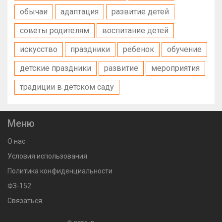
обычаи
адаптация
развитие детей
советы родителям
воспитание детей
искусство
праздники
ребенок
обучение
детские праздники
развитие
мероприятия
традиции в детском саду
Меню
О нас
Условия использования
Политика конфиденциальности
ФЗ-152
Связаться