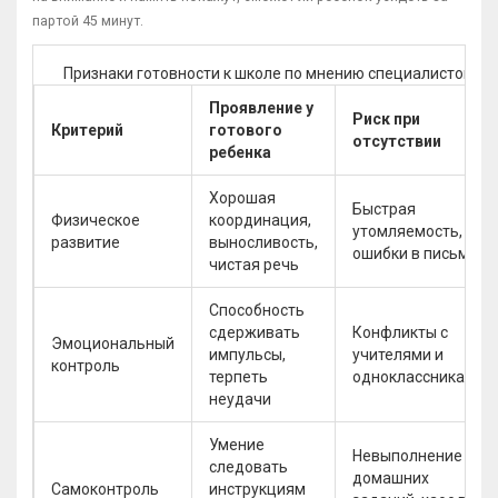
партой 45 минут.
Признаки готовности к школе по мнению специалистов
Проявление у
Риск при
Критерий
готового
отсутствии
ребенка
Хорошая
Быстрая
Физическое
координация,
утомляемость,
развитие
выносливость,
ошибки в письме
чистая речь
Способность
сдерживать
Конфликты с
Эмоциональный
импульсы,
учителями и
контроль
терпеть
одноклассниками
неудачи
Умение
Невыполнение
следовать
домашних
Самоконтроль
инструкциям