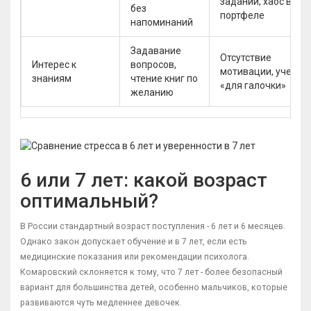
заданий, хаос в
без
портфеле
напоминаний
Задавание
Отсутствие
Интерес к
вопросов,
мотивации, учеба
знаниям
чтение книг по
«для галочки»
желанию
6 или 7 лет: какой возраст
оптимальный?
В России стандартный возраст поступления - 6 лет и 6 месяцев.
Однако закон допускает обучение и в 7 лет, если есть
медицинские показания или рекомендации психолога.
Комаровский склоняется к тому, что 7 лет - более безопасный
вариант для большинства детей, особенно мальчиков, которые
развиваются чуть медленнее девочек.