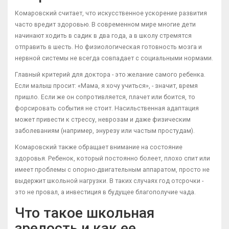
Комаровский считает, что искусственное ускорение развития
часто вредит здоровью. В современном мире многие дети
начинают ходить в садик в два года, а в школу стремятся
отправить в шесть. Но физиологическая готовность мозга и
нервной системы не всегда совпадает с социальными нормами.
Главный критерий для доктора - это желание самого ребенка.
Если малыш просит: «Мама, я хочу учиться», - значит, время
пришло. Если же он сопротивляется, плачет или боится, то
форсировать события не стоит. Насильственная адаптация
может привести к стрессу, неврозам и даже физическим
заболеваниям (например, энурезу или частым простудам).
Комаровский также обращает внимание на состояние
здоровья. Ребенок, который постоянно болеет, плохо спит или
имеет проблемы с опорно-двигательным аппаратом, просто не
выдержит школьной нагрузки. В таких случаях год отсрочки -
это не провал, а инвестиция в будущее благополучие чада.
Что такое школьная
зрелость и как ее